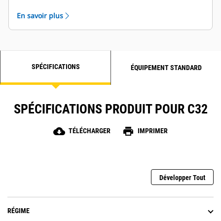
Options d'entretien sur le côté gauche et le côté
En savoir plus
droit disponibles
SPÉCIFICATIONS
ÉQUIPEMENT STANDARD
SPÉCIFICATIONS PRODUIT POUR C32
cloud_download
print
TÉLÉCHARGER
IMPRIMER
Développer Tout
RÉGIME