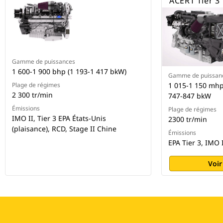
ACERT Tier 3
Gamme de puissances
1 600-1 900 bhp (1 193-1 417 bkW)
Gamme de puissan
Plage de régimes
1 015-1 150 mhp
2 300 tr/min
747-847 bkW
Émissions
Plage de régimes
IMO II, Tier 3 EPA États-Unis
2300 tr/min
(plaisance), RCD, Stage II Chine
Émissions
EPA Tier 3, IMO 
Voir