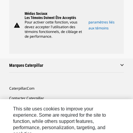
Médias Sociaux
Les Témoins Doivent Être Acceptés
Pour activer cette fonction, vous
paramètres liés
warning
devez accepter l'utilisation des
aux témoins
témoins fonctionnels, de ciblage et
de performance.
Marques Caterpillar
Caterpillar.com
Contacter Caterpillar
Mes Préférences Marketing
This site uses cookies to improve your
experience. Some are required for the site to
Plan Du Site
function, while others support features,
performance, personalization, targeting, and
Cookie Settings