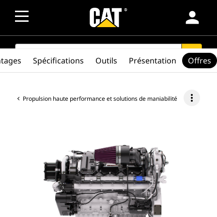
person
SEARCH
search
ntages
Spécifications
Outils
Présentation
Offres
more_vert
Propulsion haute performance et solutions de maniabilité