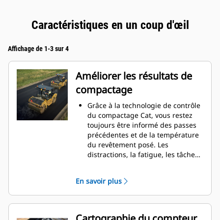
Caractéristiques en un coup d'œil
Affichage de 1-3 sur 4
Améliorer les résultats de
compactage
Grâce à la technologie de contrôle
du compactage Cat, vous restez
toujours être informé des passes
précédentes et de la température
du revêtement posé. Les
distractions, la fatigue, les tâches
multiples et les opérations de nuit
sont autant de facteurs qui
En savoir plus
peuvent affecter la façon dont un
conducteur suit le schéma de
roulage sur un revêtement
d'asphalte.
Cartographie du compteur