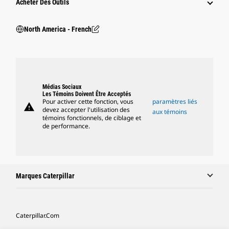
Acheter Des Outils
North America - French
Médias Sociaux
Les Témoins Doivent Être Acceptés
Pour activer cette fonction, vous
paramètres liés
warning
devez accepter l'utilisation des
aux témoins
témoins fonctionnels, de ciblage et
de performance.
Marques Caterpillar
Caterpillar.com