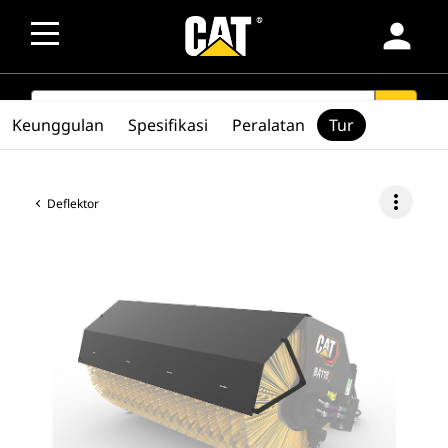
person
SEARCH
search
Keunggulan
Spesifikasi
Peralatan
Tur
more_vert
Deflektor