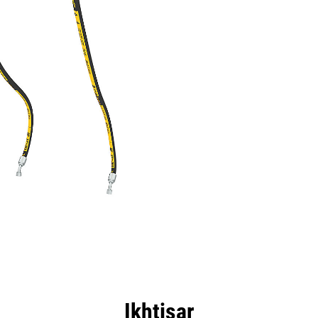
nggulan
Spesifikasi
Peralatan
Tur
Ikhtisar