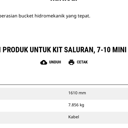
erasian bucket hidromekanik yang tepat.
I PRODUK UNTUK KIT SALURAN, 7-10 MIN
cloud_download
print
UNDUH
CETAK
1610 mm
7.856 kg
Kabel