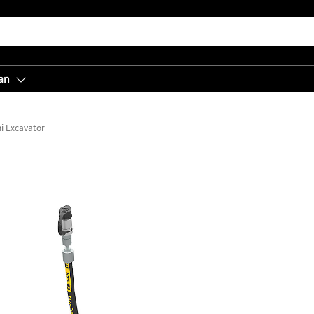
an
ni Excavator