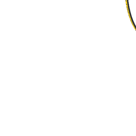
Kit Saluran, 7-10 Mini Excavator
Keu
Ubah Model