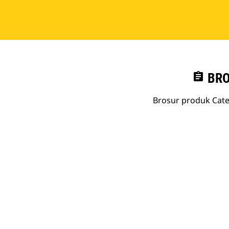
assignment
BRO
Brosur produk Cate