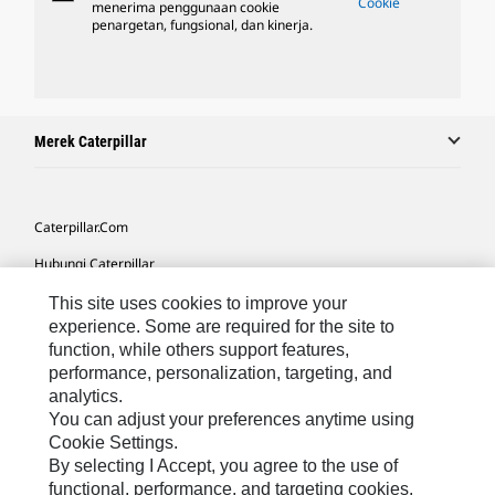
Cookie
menerima penggunaan cookie
penargetan, fungsional, dan kinerja.
Merek Caterpillar
Caterpillar.com
Hubungi Caterpillar
Preferensi Pemasaran Saya
This site uses cookies to improve your
experience. Some are required for the site to
Peta Situs
function, while others support features,
performance, personalization, targeting, and
Cookie Settings
analytics.
Hukum
You can adjust your preferences anytime using
Cookie Settings.
Privasi
By selecting I Accept, you agree to the use of
functional, performance, and targeting cookies.