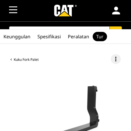
person
SEARCH
search
Keunggulan
Spesifikasi
Peralatan
Tur
more_vert
Kuku Fork Palet