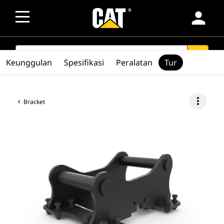
person
SEARCH
search
Keunggulan
Spesifikasi
Peralatan
Tur
more_vert
Bracket