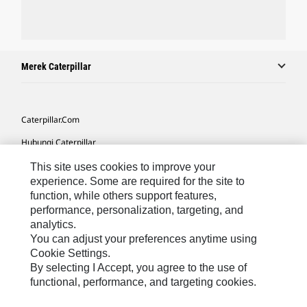
Merek Caterpillar
Caterpillar.com
Hubungi Caterpillar
Preferensi Pemasaran Saya
This site uses cookies to improve your
experience. Some are required for the site to
Peta Situs
function, while others support features,
performance, personalization, targeting, and
Cookie Settings
analytics.
Hukum
You can adjust your preferences anytime using
Cookie Settings.
Privasi
By selecting I Accept, you agree to the use of
functional, performance, and targeting cookies.