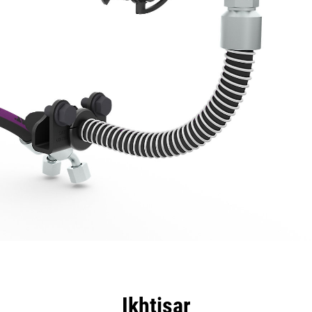
nggulan
Spesifikasi
Peralatan
Tur
Ikhtisar