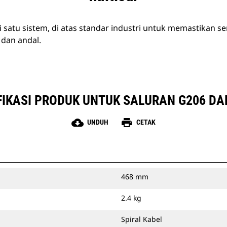
i satu sistem, di atas standar industri untuk memastikan
 dan andal.
FIKASI PRODUK UNTUK SALURAN G206 DA
cloud_download
print
UNDUH
CETAK
468 mm
2.4 kg
Spiral Kabel