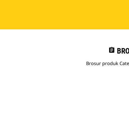
assignment
BRO
Brosur produk Cate