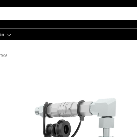
an
TRS6