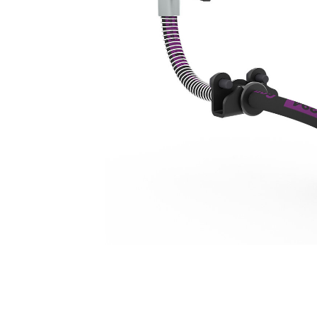
Saluran G206 Dan TRS6
Keu
Ubah Model