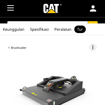
person
SEARCH
search
Keunggulan
Spesifikasi
Peralatan
Tur
more_vert
Brushcutter