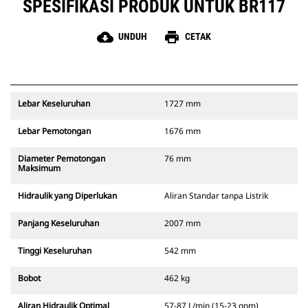
SPESIFIKASI PRODUK UNTUK BR117
cloud_download
print
UNDUH
CETAK
Lebar Keseluruhan
1727 mm
Lebar Pemotongan
1676 mm
Diameter Pemotongan
76 mm
Maksimum
Hidraulik yang Diperlukan
Aliran Standar tanpa Listrik
Panjang Keseluruhan
2007 mm
Tinggi Keseluruhan
542 mm
Bobot
462 kg
Aliran Hidraulik Optimal
57-87 L/min (15-23 gpm)