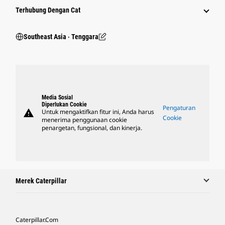
Terhubung Dengan Cat
Southeast Asia ‧ Tenggara
Media Sosial
Diperlukan Cookie
Pengaturan
warning
Untuk mengaktifkan fitur ini, Anda harus
Cookie
menerima penggunaan cookie
penargetan, fungsional, dan kinerja.
Merek Caterpillar
Caterpillar.com