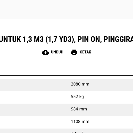
UNTUK 1,3 M3 (1,7 YD3), PIN ON, PINGG
cloud_download
print
UNDUH
CETAK
2080 mm
552 kg
984 mm
1108 mm