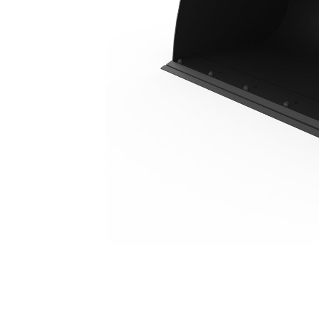
1,3 M3 (1,7 Yd3), Pin On, Pinggiran Tajam Dibautkan
Keu
Ubah Model