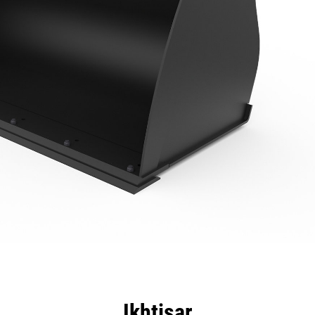
nggulan
Spesifikasi
Peralatan
Tur
Ikhtisar