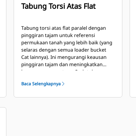
Tabung Torsi Atas Flat
Tabung torsi atas flat paralel dengan
pinggiran tajam untuk referensi
permukaan tanah yang lebih baik (yang
selaras dengan semua loader bucket
Cat lainnya). Ini mengurangi keausan
pinggiran tajam dan meningkatkan
kemampuan perataan. Sudut dan
penempatan pinggiran dapat lebih
Baca Selengkapnya
mudah diukur dari dalam kabin.