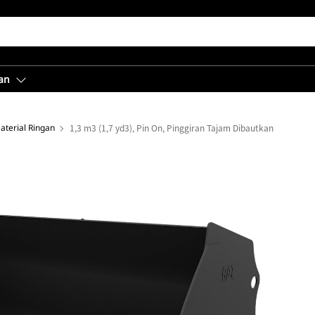
an
aterial Ringan
1,3 m3 (1,7 yd3), Pin On, Pinggiran Tajam Dibautkan