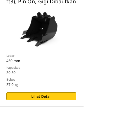
ft3), Pin On, Gigi Dibautkan
Lebar
460 mm
Kapasitas
39.59 l
Bobot
37.9 kg
Lihat Detail