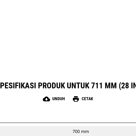
ifikasi
Peralatan
PESIFIKASI PRODUK UNTUK 711 MM (28 I
cloud_download
print
UNDUH
CETAK
700 mm