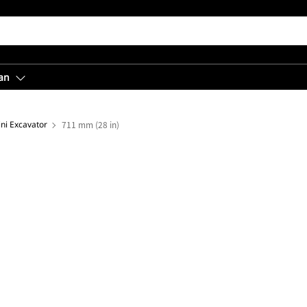
an
ini Excavator
711 mm (28 in)