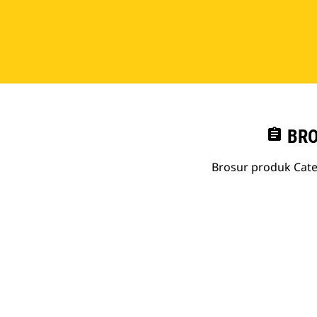
assignment
BRO
Brosur produk Cate