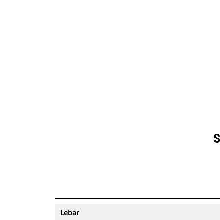
711 Mm (28 In)
Spes
Ubah Model
S
Lebar