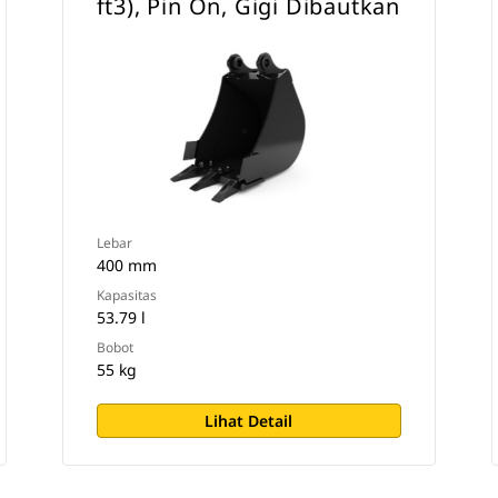
ft3), Pin On, Gigi Dibautkan
Lebar
400 mm
Kapasitas
53.79 l
Bobot
55 kg
Lihat Detail