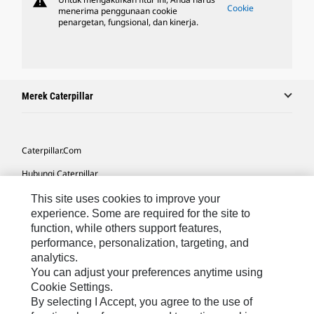
warning
Cookie
menerima penggunaan cookie
penargetan, fungsional, dan kinerja.
Merek Caterpillar
Caterpillar.com
Hubungi Caterpillar
Preferensi Pemasaran Saya
This site uses cookies to improve your
experience. Some are required for the site to
Peta Situs
function, while others support features,
performance, personalization, targeting, and
Cookie Settings
analytics.
Hukum
You can adjust your preferences anytime using
Cookie Settings.
Privasi
By selecting I Accept, you agree to the use of