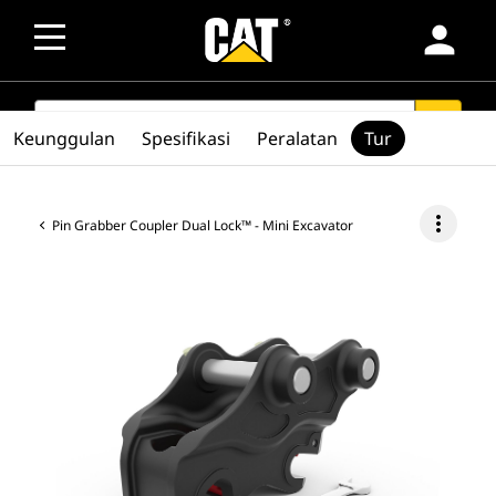
person
SEARCH
search
Keunggulan
Spesifikasi
Peralatan
Tur
more_vert
Pin Grabber Coupler Dual Lock™ - Mini Excavator