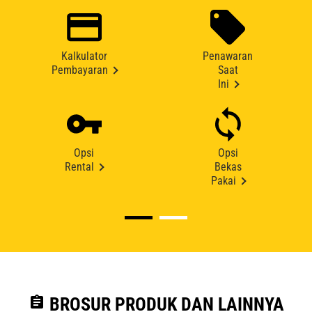
Kalkulator
Penawaran
Pembayaran
Saat
Ini
Opsi
Opsi
Rental
Bekas
Pakai
assignment
BROSUR PRODUK DAN LAINNYA