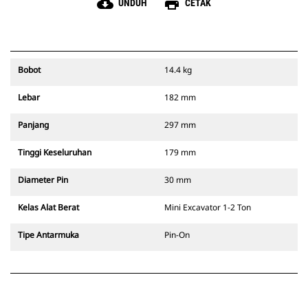
cloud_download
print
UNDUH
CETAK
Bobot
14.4 kg
Lebar
182 mm
Panjang
297 mm
Tinggi Keseluruhan
179 mm
Diameter Pin
30 mm
Kelas Alat Berat
Mini Excavator 1-2 Ton
Tipe Antarmuka
Pin-On