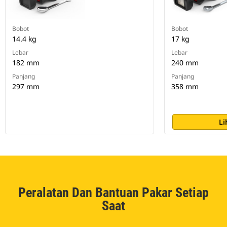
Bobot
Bobot
14.4 kg
17 kg
Lebar
Lebar
182 mm
240 mm
Panjang
Panjang
297 mm
358 mm
Li
Peralatan Dan Bantuan Pakar Setiap
Saat