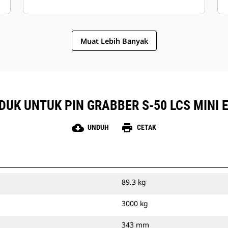
Muat Lebih Banyak
DUK UNTUK PIN GRABBER S-50 LCS MINI
cloud_download
print
UNDUH
CETAK
89.3 kg
3000 kg
343 mm