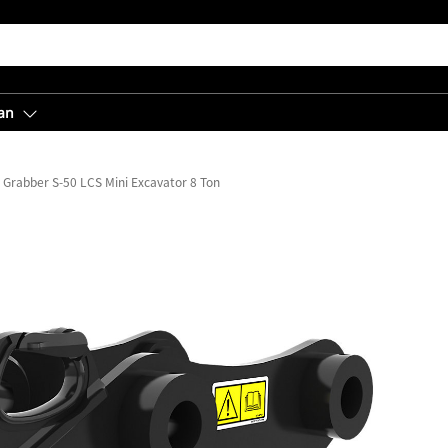
an
 Grabber S-50 LCS Mini Excavator 8 Ton