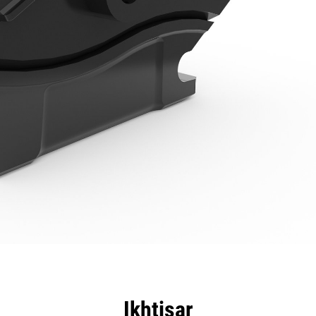
nggulan
Spesifikasi
Peralatan
Tur
Ikhtisar