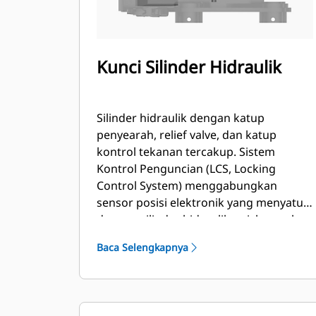
Kunci Silinder Hidraulik
Silinder hidraulik dengan katup
penyearah, relief valve, dan katup
kontrol tekanan tercakup. Sistem
Kontrol Penguncian (LCS, Locking
Control System) menggabungkan
sensor posisi elektronik yang menyatu
dengan silinder hidraulik quick coupler.
Sensor ini memberikan input yang
Baca Selengkapnya
presisi dan andal pada prosesor
elektronik yang dipasang di dalam quick
coupler. Mikroprosesor ini menyediakan
komunikasi digital ke ECM alat berat