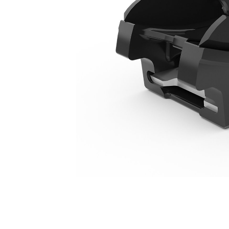
Pin Grabber S-50 LCS Mini Excavator 8 Ton
Keu
Ubah Model