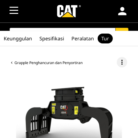
person
SEARCH
search
Keunggulan
Spesifikasi
Peralatan
Tur
more_vert
Grapple Penghancuran dan Penyortiran