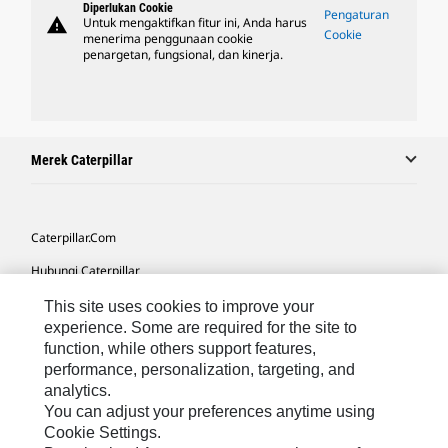
Diperlukan Cookie
Pengaturan
warning
Untuk mengaktifkan fitur ini, Anda harus
Cookie
menerima penggunaan cookie
penargetan, fungsional, dan kinerja.
Merek Caterpillar
Caterpillar.com
Hubungi Caterpillar
Preferensi Pemasaran Saya
This site uses cookies to improve your
experience. Some are required for the site to
Peta Situs
function, while others support features,
performance, personalization, targeting, and
Cookie Settings
analytics.
Hukum
You can adjust your preferences anytime using
Cookie Settings.
Privasi