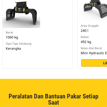
Area Grapple
240 l
Berat
1060 kg
Bobot
492 kg
Opsi Tipe Selubung
Kerangka
Kelas Alat Berat
Mini Hydraulic 
Li
Peralatan Dan Bantuan Pakar Setiap
Saat