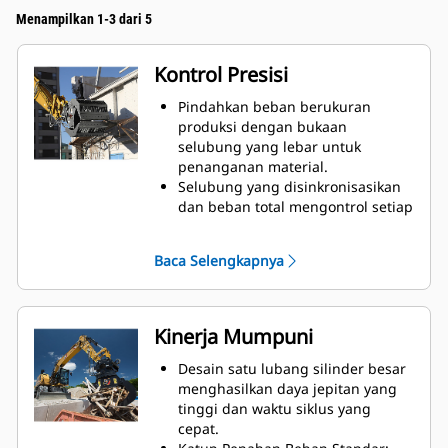
Menampilkan 1-3 dari 5
Kontrol Presisi
Pindahkan beban berukuran
produksi dengan bukaan
selubung yang lebar untuk
penanganan material.
Selubung yang disinkronisasikan
dan beban total mengontrol setiap
pergerakan dengan silinder yang
dipasang silang.
Baca Selengkapnya
Pertahankan cengkeraman pada
beban besar, atau pilih, sortir, dan
tempatkan material kecil dengan
penghenti overbite untuk kontak
Kinerja Mumpuni
jaw tepi ke tepi dan mencegah
overbite.
Desain satu lubang silinder besar
Saring tanah dan material halus
menghasilkan daya jepitan yang
lainnya melalui selubung
tinggi dan waktu siklus yang
kerangka dan berperforasi, yang
cepat.
juga memberikan operator