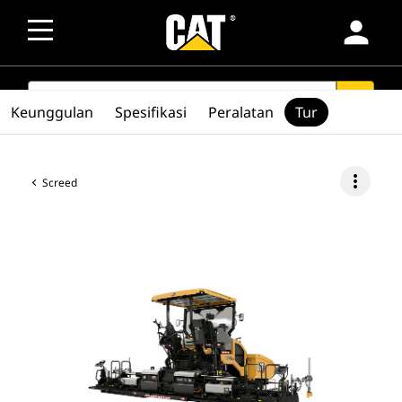
person
SEARCH
search
Keunggulan
Spesifikasi
Peralatan
Tur
more_vert
Screed