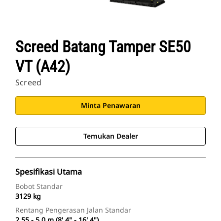
Screed Batang Tamper SE50
VT (A42)
Screed
Minta Penawaran
Temukan Dealer
Spesifikasi Utama
Bobot Standar
3129 kg
Rentang Pengerasan Jalan Standar
2,55 - 5,0 m (8' 4" - 16' 4")