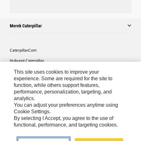
Merek Caterpillar
Caterpillar.com
Hubungi Caterpillar
Preferensi Pemasaran Saya
This site uses cookies to improve your
experience. Some are required for the site to
Peta Situs
function, while others support features,
performance, personalization, targeting, and
Cookie Settings
analytics.
Hukum
You can adjust your preferences anytime using
Cookie Settings.
Privasi
By selecting I Accept, you agree to the use of
functional, performance, and targeting cookies.
Asia Tenggara
© 2026 Caterpillar. Hak Dilindungi UU.