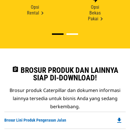
Opsi
Opsi
Rental
Bekas
Pakai
assignment
BROSUR PRODUK DAN LAINNYA
SIAP DI-DOWNLOAD!
Brosur produk Caterpillar dan dokumen informasi
lainnya tersedia untuk bisnis Anda yang sedang
berkembang.
file_download
Do
Brosur Lini Produk Pengerasan Jalan
P