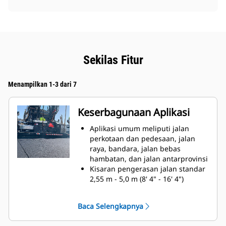
Sekilas Fitur
Menampilkan 1-3 dari 7
Keserbagunaan Aplikasi
Aplikasi umum meliputi jalan
perkotaan dan pedesaan, jalan
raya, bandara, jalan bebas
hambatan, dan jalan antarprovinsi
Kisaran pengerasan jalan standar
2,55 m - 5,0 m (8' 4" - 16' 4")
memberikan kinerja yang unggul
saat mengubah lebar pengerasan
Baca Selengkapnya
jalan untuk aplikasi pengerasan
jalan perkotaan dan jalan bebas