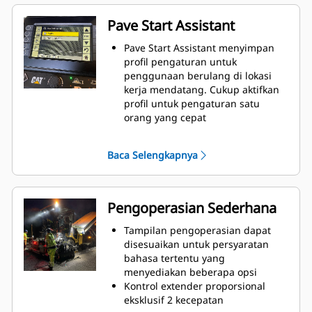
hambatan
Ekstensi yang simpel dan
Pave Start Assistant
dibautkan menawarkan lebar
pengerasan jalan maksimum 7,64
Pave Start Assistant menyimpan
m (25')
profil pengaturan untuk
penggunaan berulang di lokasi
kerja mendatang. Cukup aktifkan
profil untuk pengaturan satu
orang yang cepat
Preferensi pengaturan mencakup:
kecepatan tamper, tinggi titik
Baca Selengkapnya
derek, temperatur panas screed,
kecepatan pengerasan jalan, lebar
pengerasan jalan, kedalaman
pengerasan jalan, crown, tinggi
Pengoperasian Sederhana
extender (opsi daya), screed assist,
dan fitur penguncian screed
Tampilan pengoperasian dapat
Fitur pengaturan terletak di
disesuaikan untuk persyaratan
tampilan screed kiri dan juga
bahasa tertentu yang
dapat dilihat melalui tampilan
menyediakan beberapa opsi
screed kanan dan tampilan traktor
Kontrol extender proporsional
eksklusif 2 kecepatan