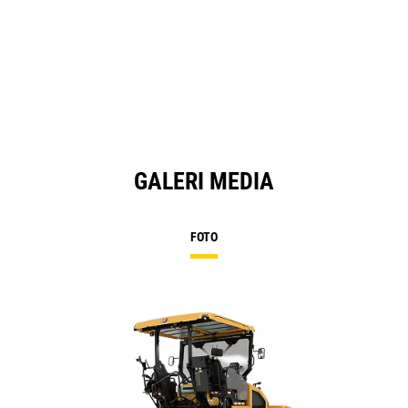
O
in
a
N
Ta
GALERI MEDIA
FOTO