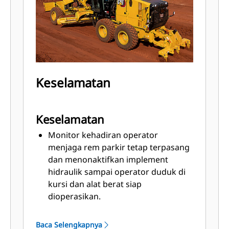
Keselamatan
Keselamatan
Monitor kehadiran operator
menjaga rem parkir tetap terpasang
dan menonaktifkan implement
hidraulik sampai operator duduk di
kursi dan alat berat siap
dioperasikan.
Cat antisilau mengurangi kelelahan
mata saat bekerja di malam hari.
Baca Selengkapnya