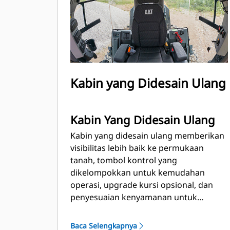
Kabin yang Didesain Ulang
Kabin Yang Didesain Ulang
Kabin yang didesain ulang memberikan
visibilitas lebih baik ke permukaan
tanah, tombol kontrol yang
dikelompokkan untuk kemudahan
operasi, upgrade kursi opsional, dan
penyesuaian kenyamanan untuk
operator. Motor grader Cat 150
menawarkan kontrol kemudi berupa
Baca Selengkapnya