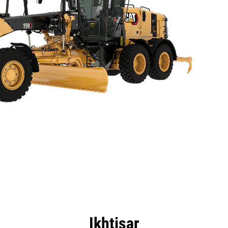
nggulan
Spesifikasi
Peralatan
Tur
Ikhtisar