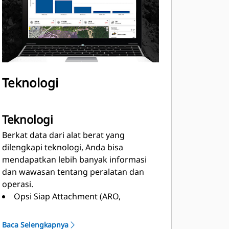
Teknologi
Teknologi
Berkat data dari alat berat yang
dilengkapi teknologi, Anda bisa
mendapatkan lebih banyak informasi
dan wawasan tentang peralatan dan
operasi.
Opsi Siap Attachment (ARO,
Attachment Ready Option) Cat Grade
merupakan fondasi untuk seluruh
Baca Selengkapnya