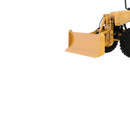
150 Generasi Berikutnya
Keu
Ubah Model