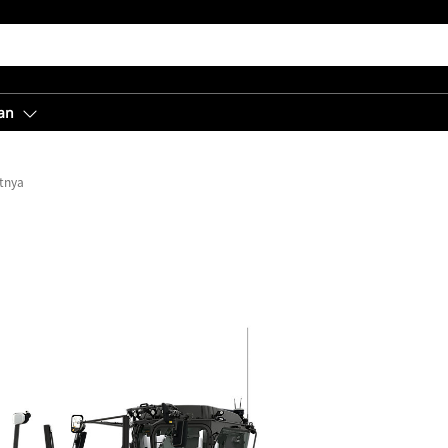
an
tnya