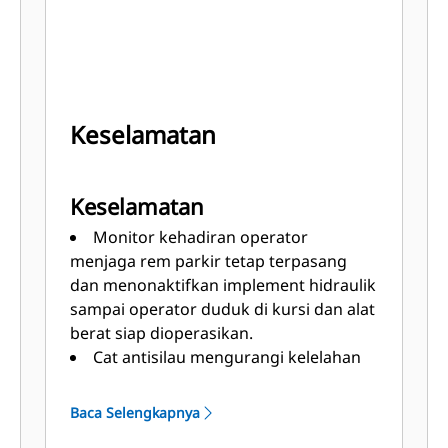
Keselamatan
Keselamatan
Monitor kehadiran operator
menjaga rem parkir tetap terpasang
dan menonaktifkan implement hidraulik
sampai operator duduk di kursi dan alat
berat siap dioperasikan.
Cat antisilau mengurangi kelelahan
mata saat bekerja di malam hari.
Tidak perlu memanjat alat berat
Baca Selengkapnya
untuk mengisi tangki bahan bakar