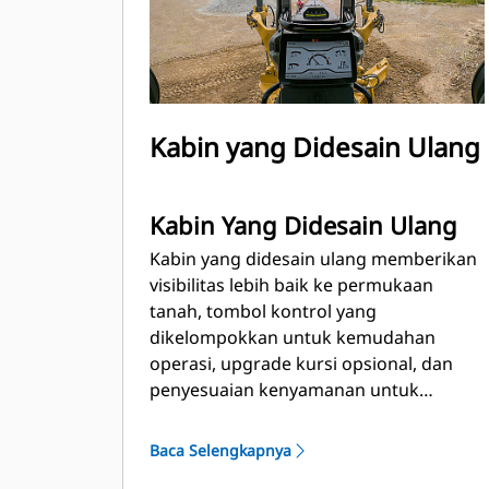
Kabin yang Didesain Ulang
Kabin Yang Didesain Ulang
Kabin yang didesain ulang memberikan
visibilitas lebih baik ke permukaan
tanah, tombol kontrol yang
dikelompokkan untuk kemudahan
operasi, upgrade kursi opsional, dan
penyesuaian kenyamanan untuk
operator. Motor grader Cat 160 memiliki
kontrol kemudi joystick (JOY) yang
Baca Selengkapnya
mudah dipelajari, dan membantu