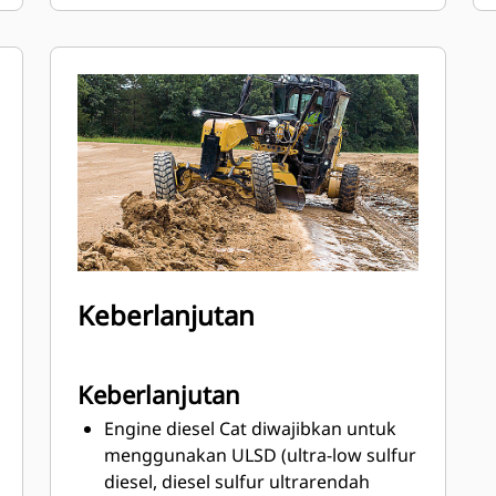
karena pengisian bahan bakar dapat
dilakukan di permukaan tanah.
Pastikan kontak tiga titik saat masuk
dan keluar dari alat berat dengan titian
dan susuran pegangan yang
ditempatkan secara strategis.
Lanjutkan pekerjaan setelah
matahari terbenam dengan paket
penerangan LED untuk meningkatkan
visibilitas di malam hari.
Kemudi peka kecepatan mengurangi
sensitivitas kemudi saat kecepatan
Keberlanjutan
gerak bertambah demi meningkatkan
kepercayaan diri dan kontrol operator.
Pompa hidraulik elektrik sistem
Keberlanjutan
kemudi sekunder standar akan aktif
Engine diesel Cat diwajibkan untuk
secara otomatis jika terjadi penurunan
menggunakan ULSD (ultra-low sulfur
tekanan kemudi untuk memastikan
diesel, diesel sulfur ultrarendah
operator dapat mengemudikan alat