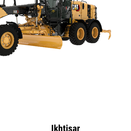
nggulan
Spesifikasi
Peralatan
Tur
Ikhtisar