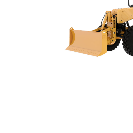
160 Generasi Berikutnya
Keu
Ubah Model