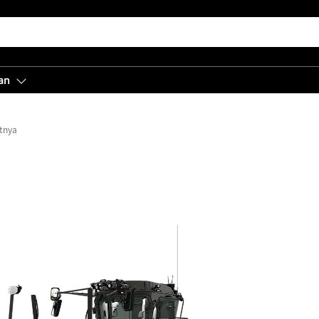
an
tnya