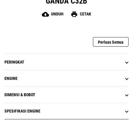
GANDA C32B
cloud_download
print
UNDUH
CETAK
Perluas Semua
PERINGKAT
ENGINE
DIMENSI & BOBOT
SPESIFIKASI ENGINE