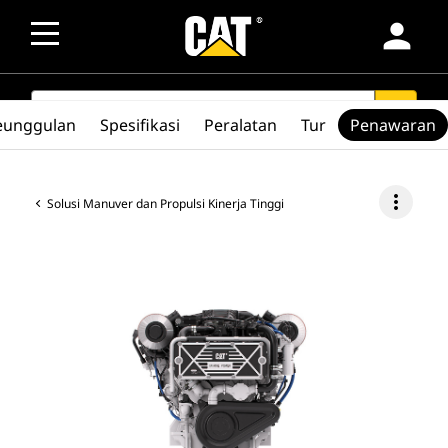
person
SEARCH
search
eunggulan
Spesifikasi
Peralatan
Tur
Penawaran
more_vert
Solusi Manuver dan Propulsi Kinerja Tinggi