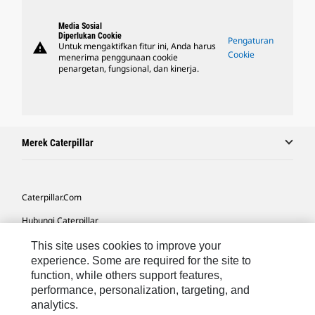
Media Sosial
Diperlukan Cookie
Pengaturan
warning
Untuk mengaktifkan fitur ini, Anda harus
Cookie
menerima penggunaan cookie
penargetan, fungsional, dan kinerja.
Merek Caterpillar
Caterpillar.com
Hubungi Caterpillar
Preferensi Pemasaran Saya
This site uses cookies to improve your
experience. Some are required for the site to
Peta Situs
function, while others support features,
performance, personalization, targeting, and
Cookie Settings
analytics.
Hukum