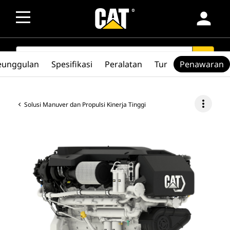
person
SEARCH
search
eunggulan
Spesifikasi
Peralatan
Tur
Penawaran
more_vert
Solusi Manuver dan Propulsi Kinerja Tinggi