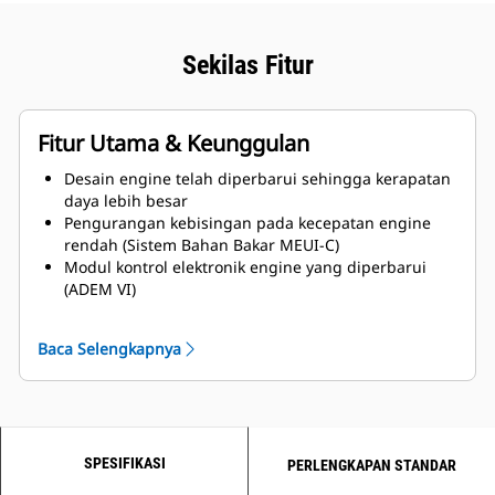
Sekilas Fitur
Fitur Utama & Keunggulan
Desain engine telah diperbarui sehingga kerapatan
daya lebih besar
Pengurangan kebisingan pada kecepatan engine
rendah (Sistem Bahan Bakar MEUI-C)
Modul kontrol elektronik engine yang diperbarui
(ADEM VI)
Tersedia sertifikasi MCS
Desain HEX dan aftercooler air laut yang diperbarui
Baca Selengkapnya
Sistem udara sekuensial yang dioptimalkan
memaksimalkan kinerja dan kisaran torsi
Tersedia opsi sisi servis kiri dan kanan
Tidak diperlukan anode zink (gunakan sistem
pengikatan kapal)
SPESIFIKASI
PERLENGKAPAN STANDAR