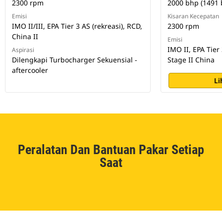
2300 rpm
2000 bhp (1491
Emisi
Kisaran Kecepatan
IMO II/III, EPA Tier 3 AS (rekreasi), RCD,
2300 rpm
China II
Emisi
IMO II, EPA Tier
Aspirasi
Dilengkapi Turbocharger Sekuensial -
Stage II China
aftercooler
Li
Peralatan Dan Bantuan Pakar Setiap
Saat