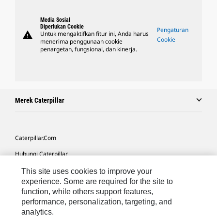
Media Sosial
Diperlukan Cookie
Pengaturan
warning
Untuk mengaktifkan fitur ini, Anda harus
Cookie
menerima penggunaan cookie
penargetan, fungsional, dan kinerja.
Merek Caterpillar
Caterpillar.com
Hubungi Caterpillar
Preferensi Pemasaran Saya
This site uses cookies to improve your
experience. Some are required for the site to
Peta Situs
function, while others support features,
performance, personalization, targeting, and
Cookie Settings
analytics.