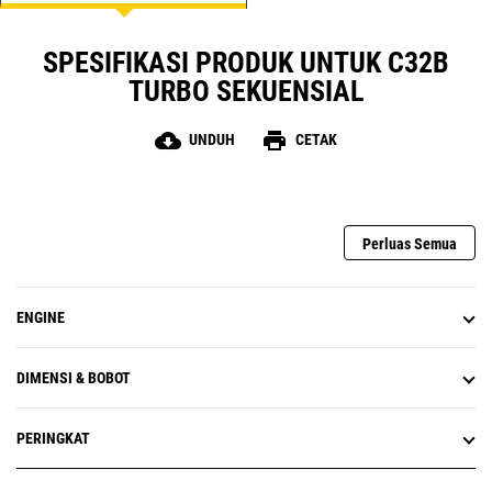
SPESIFIKASI PRODUK UNTUK C32B
TURBO SEKUENSIAL
cloud_download
print
UNDUH
CETAK
Perluas Semua
ENGINE
DIMENSI & BOBOT
PERINGKAT