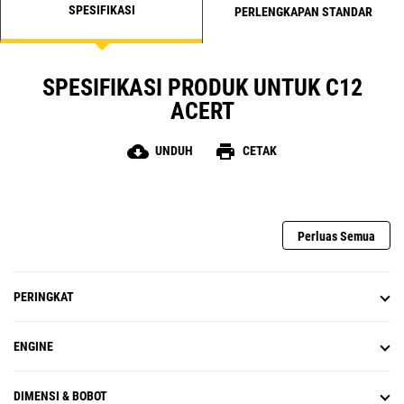
SPESIFIKASI
PERLENGKAPAN STANDAR
SPESIFIKASI PRODUK UNTUK C12
ACERT
cloud_download
print
UNDUH
CETAK
Perluas Semua
PERINGKAT
ENGINE
DIMENSI & BOBOT