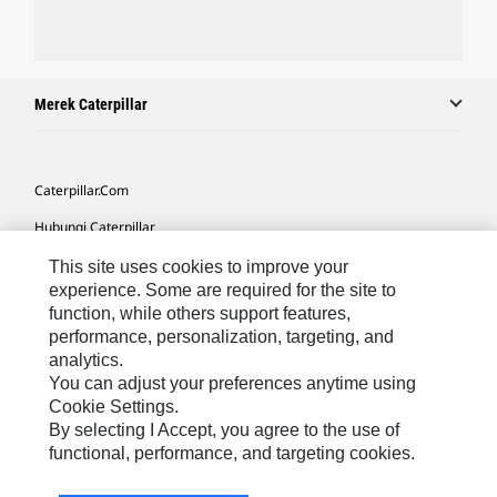
Merek Caterpillar
Caterpillar.com
Hubungi Caterpillar
Preferensi Pemasaran Saya
This site uses cookies to improve your
experience. Some are required for the site to
Peta Situs
function, while others support features,
performance, personalization, targeting, and
Cookie Settings
analytics.
Hukum
You can adjust your preferences anytime using
Cookie Settings.
Privasi
By selecting I Accept, you agree to the use of
functional, performance, and targeting cookies.