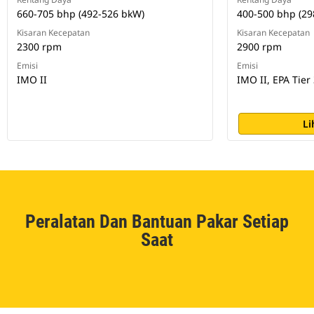
660-705 bhp (492-526 bkW)
400-500 bhp (29
Kisaran Kecepatan
Kisaran Kecepatan
2300 rpm
2900 rpm
Emisi
Emisi
IMO II
IMO II, EPA Tier 
Li
Peralatan Dan Bantuan Pakar Setiap
Saat