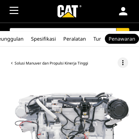
person
SEARCH
search
eunggulan
Spesifikasi
Peralatan
Tur
Penawaran
more_vert
Solusi Manuver dan Propulsi Kinerja Tinggi