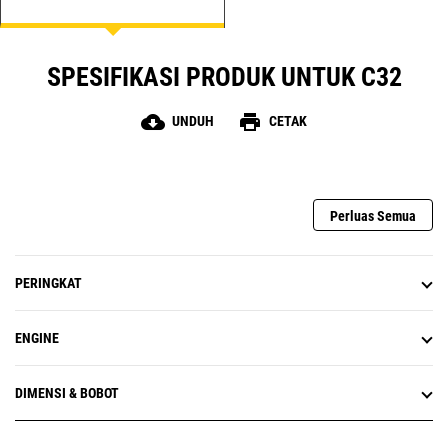
SPESIFIKASI PRODUK UNTUK C32
cloud_download
print
UNDUH
CETAK
Perluas Semua
PERINGKAT
ENGINE
DIMENSI & BOBOT