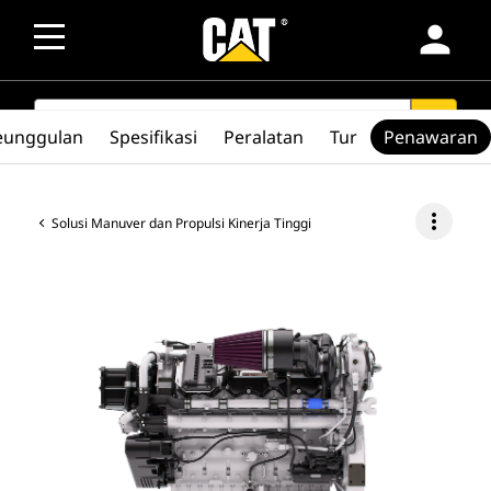
person
SEARCH
search
eunggulan
Spesifikasi
Peralatan
Tur
Penawaran
more_vert
Solusi Manuver dan Propulsi Kinerja Tinggi