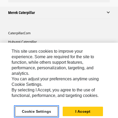
Merek Caterpillar
Caterpillar.com
Hubungi Caterpillar
Preferensi Pemasaran Saya
This site uses cookies to improve your
experience. Some are required for the site to
Peta Situs
function, while others support features,
performance, personalization, targeting, and
Cookie Settings
analytics.
Hukum
You can adjust your preferences anytime using
Cookie Settings.
Privasi
By selecting I Accept, you agree to the use of
functional, performance, and targeting cookies.
Asia Tenggara
© 2026 Caterpillar. Hak Dilindungi UU.
Cookie Settings
I Accept