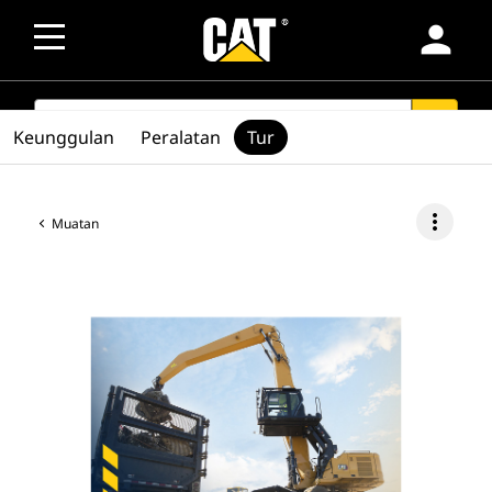
person
SEARCH
search
Keunggulan
Peralatan
Tur
more_vert
Muatan