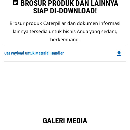
assignment
BROSUR PRODUK DAN LAINNYA
SIAP DI-DOWNLOAD!
Brosur produk Caterpillar dan dokumen informasi
lainnya tersedia untuk bisnis Anda yang sedang
berkembang.
file_download
Do
Cat Payload Untuk Material Handler
P
O
in
a
N
Ta
GALERI MEDIA