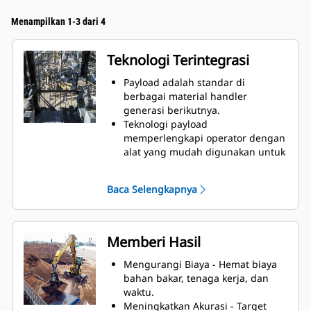
Menampilkan 1-3 dari 4
Teknologi Terintegrasi
Payload adalah standar di
berbagai material handler
generasi berikutnya.
Teknologi payload
memperlengkapi operator dengan
alat yang mudah digunakan untuk
pemuatan yang akurat.
Tampilan yang mudah dibaca
Baca Selengkapnya
menunjukkan bobot grapple dan
muatan truk saat melacak jumlah
beban dan perpindahan material.
Cat Payload berfungsi dengan
Memberi Hasil
beragam attachment work tool,
termasuk bucket, orange peel
Mengurangi Biaya - Hemat biaya
grapple, clamshell grapple,
bahan bakar, tenaga kerja, dan
grapple penghancurandan
waktu.
penyortiran.
Meningkatkan Akurasi - Target