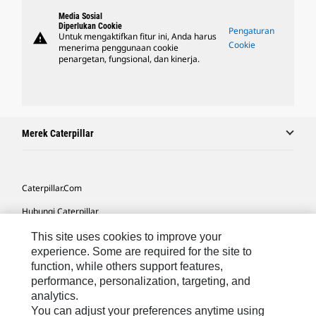
Media Sosial
Diperlukan Cookie
Pengaturan
warning
Untuk mengaktifkan fitur ini, Anda harus
Cookie
menerima penggunaan cookie
penargetan, fungsional, dan kinerja.
Merek Caterpillar
Caterpillar.com
Hubungi Caterpillar
Preferensi Pemasaran Saya
This site uses cookies to improve your
experience. Some are required for the site to
Peta Situs
function, while others support features,
performance, personalization, targeting, and
Cookie Settings
analytics.
Hukum
You can adjust your preferences anytime using