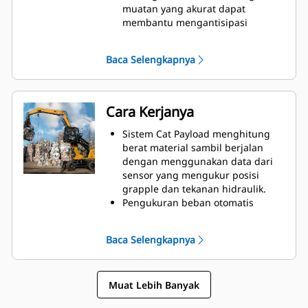
muatan yang akurat dapat
membantu mengantisipasi
kelebihan dan kekurangan
muatan.
Baca Selengkapnya
Meningkatkan Efisiensi Operator -
Operator berpengalaman bekerja
dengan lebih akurat dibandingkan
sebelumnya, sedangkan operator
Cara Kerjanya
baru bisa bekerja lebih cepat.
Meningkatkan Keselamatan -
Sistem Cat Payload menghitung
Cegah pemuatan truk secara
berat material sambil berjalan
berlebih, yang membuat beban
dengan menggunakan data dari
menjadi lebih berat dan tidak
sensor yang mengukur posisi
stabil, mengurangi kinerja
grapple dan tekanan hidraulik.
pengereman, serta menimbulkan
Pengukuran beban otomatis
risiko terjungkir lebih besar bagi
memberikan perkiraan berat pada
operator.
pengangkatan rendah (di bawah
Baca Selengkapnya
kisaran timbang) dan berat
tertimbang dengan boom
terangkat (melalui kisaran bobot).
Muat Lebih Banyak
Mengurangi kelebihan material
dengan mudah di lintasan terakhir