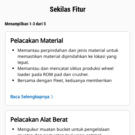
Sekilas Fitur
Menampilkan 1-3 dari 5
Pelacakan Material
Memantau perpindahan dan jenis material untuk
memastikan material dipindahkan ke lokasi yang
tepat.
Memantau dan mencatat siklus produksi wheel
loader pada ROM pad dan crusher.
Bersama dengan Fleet, keduanya memberikan
pembaruan otomatis tentang material yang
ditambang, sehingga operator tidak perlu memilih
Baca Selengkapnya
dan memuat file kontrol bijih secara manual.
Meningkatkan pelacakan material dan kinerja
operator di setiap giliran kerja.
Meningkatkan kontrol dan pencampuran bijih di
Pelacakan Alat Berat
permukaan tambang dengan data grade-block di
kabin.
Mengukur muatan bucket untuk pengelolaan