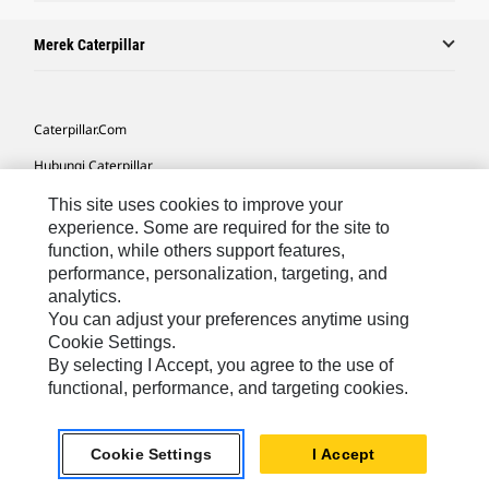
Merek Caterpillar
Caterpillar.com
Hubungi Caterpillar
Preferensi Pemasaran Saya
This site uses cookies to improve your
experience. Some are required for the site to
Peta Situs
function, while others support features,
performance, personalization, targeting, and
Cookie Settings
analytics.
Hukum
You can adjust your preferences anytime using
Cookie Settings.
Privasi
By selecting I Accept, you agree to the use of
functional, performance, and targeting cookies.
Asia Tenggara
© 2026 Caterpillar. Hak Dilindungi UU.
Cookie Settings
I Accept