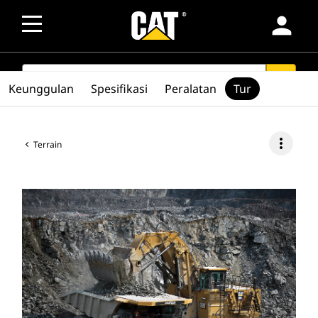
person
SEARCH
search
Keunggulan
Spesifikasi
Peralatan
Tur
more_vert
Terrain