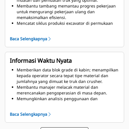
muatan dan pemuatan truk yang optimal.
Membantu tambang memantau progres pekerjaan
untuk mengurangi pekerjaan ulang dan
memaksimalkan efisiensi.
Mencatat siklus produksi excavator di permukaan
tambang dan wheel loaders di crusher.
Meningkatkan produktivitas dan akurasi melalui
Baca Selengkapnya
panduan satelit yang presisi.
Menawarkan aplikasi seluler yang memungkinkan
supervisor tambang di lapangan mengakses info
progres terbaru dari alat berat di sekitar, melihat
Informasi Waktu Nyata
lokasi semua alat berat yang dilengkapi Terrain,
memberikan tugas, serta memvalidasi rencana
Memberikan data blok grade di kabin; menampilkan
desain.
kepada operator secara tepat tipe material dan
jumlahnya yang dimuat ke truk dan crusher.
Membantu manajer melacak material dan
merencanakan pengoperasian di masa depan.
Memungkinkan analisis penggunaan dan
produktivitas alat berat menurut alat berat, giliran
kerja, dan operator.
Baca Selengkapnya
Memungkinkan update cepat pada file grade-block
dan penugasan untuk semua alat berat Terrain.
Memungkinkan operator dan supervisor melihat