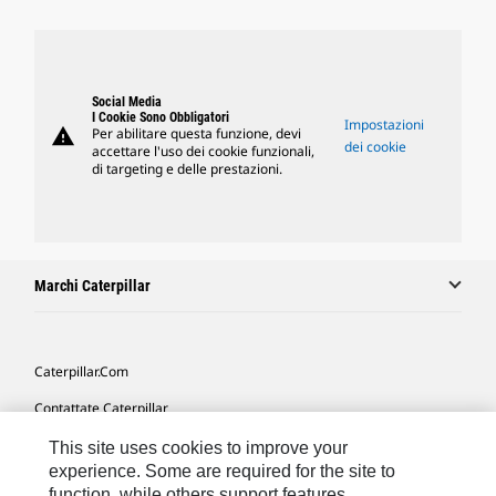
Social Media
I Cookie Sono Obbligatori
Impostazioni
warning
Per abilitare questa funzione, devi
dei cookie
accettare l'uso dei cookie funzionali,
di targeting e delle prestazioni.
Marchi Caterpillar
Caterpillar.com
Contattate Caterpillar
Le Mie Preferenze Di Marketing
This site uses cookies to improve your
experience. Some are required for the site to
Mappa Del Sito
function, while others support features,