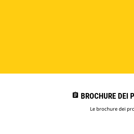
assignment
BROCHURE DEI 
Le brochure dei prod