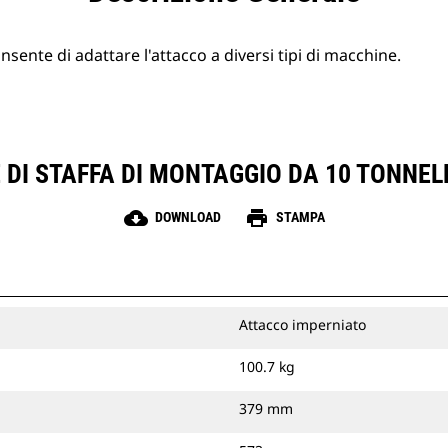
sente di adattare l'attacco a diversi tipi di macchine.
 DI STAFFA DI MONTAGGIO DA 10 TONNEL
cloud_download
print
DOWNLOAD
STAMPA
Attacco imperniato
100.7 kg
379 mm