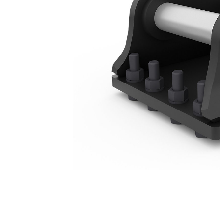
Staffa Di Montaggio Da 10 Tonnellate - Attacco Imperniato
Van
Cambia modello