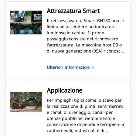
Attrezzatura Smart
Il retroescavatore Smart BH130 non si
limita ad accendere un indicatore
luminoso in cabina. Il primo
passaggio consiste nel riconoscere
l'attrezzatura. La macchina host D3 o
di nuova generazione (05A) riconosce
che un BH130 è montato sulla
macchina. Questo attiva un display
Ulteriori informazioni
dedicato per consentire la selezione di
opzioni per il BH130. Come
attrezzatura intelligente, il BH130
consente la modifica della
Applicazione
configurazione. I joystick della
macchina esistenti vengono riadattati
Per impieghi tipici come lo scavo per
per eseguire funzioni
la realizzazione di plinti, seminterrati
sull'attrezzatura.
e canali di drenaggio, canali per
utenze pubbliche, riempimento e
conservazione di pendii e terrapieni in
cantieri edili, industriali e di