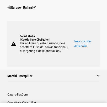
Europe ‧ Italian
Social Media
I Cookie Sono Obbligatori
Impostazioni
warning
Per abilitare questa funzione, devi
dei cookie
accettare l'uso dei cookie funzionali,
di targeting e delle prestazioni.
Marchi Caterpillar
Caterpillar.com
Contattate Caterpillar