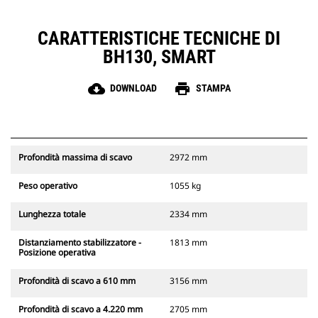
CARATTERISTICHE TECNICHE DI
BH130, SMART
cloud_download
print
DOWNLOAD
STAMPA
Profondità massima di scavo
2972 mm
Peso operativo
1055 kg
Lunghezza totale
2334 mm
Distanziamento stabilizzatore -
1813 mm
Posizione operativa
Profondità di scavo a 610 mm
3156 mm
Profondità di scavo a 4.220 mm
2705 mm