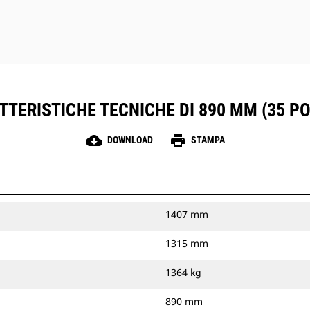
TERISTICHE TECNICHE DI 890 MM (35 PO
cloud_download
print
DOWNLOAD
STAMPA
1407 mm
1315 mm
1364 kg
890 mm