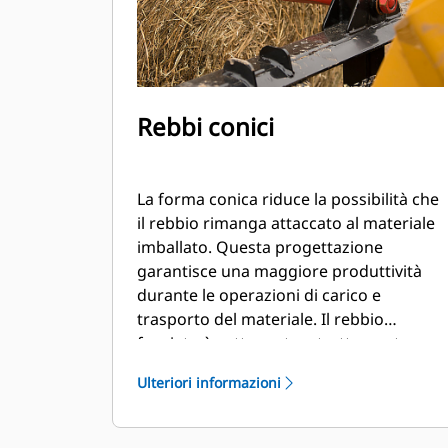
Rebbi conici
La forma conica riduce la possibilità che
il rebbio rimanga attaccato al materiale
imballato. Questa progettazione
garantisce una maggiore produttività
durante le operazioni di carico e
trasporto del materiale. Il rebbio
forgiato è sottoposto a trattamento
termico e realizzato in acciaio ad alta
Ulteriori informazioni
resistenza alla trazione per offrire una
maggiore robustezza e durata.