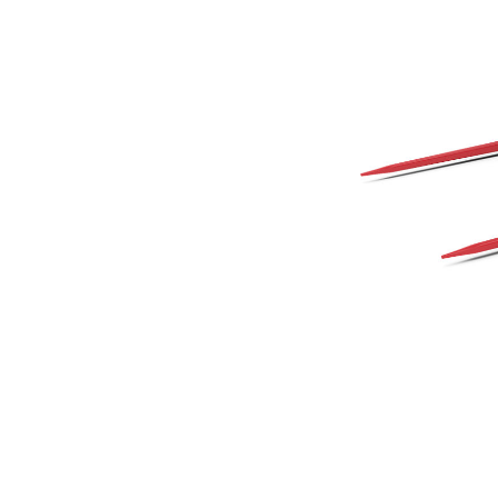
890 Mm (35 Pollici)
Van
Cambia modello