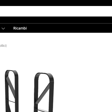
Ricambi
lici)