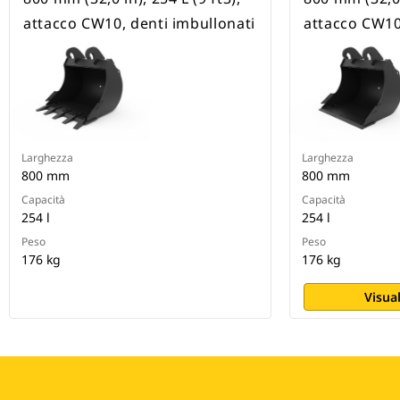
attacco CW10, denti imbullonati
attacco CW10
Larghezza
Larghezza
800 mm
800 mm
Capacità
Capacità
254 l
254 l
Peso
Peso
176 kg
176 kg
Visual