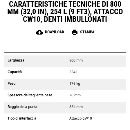
CARATTERISTICHE TECNICHE DI 800
MM (32,0 IN), 254 L (9 FT3), ATTACCO
CW10, DENTI IMBULLONATI
cloud_download
print
DOWNLOAD
STAMPA
Larghezza
800 mm
Capacità
254 l
Peso
176 kg
Spessore del tagliente base
20 mm
Raggio della punta
854 mm
Tipo di interfaccia
Attacco CW10