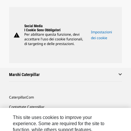
Social Media
I Cookie Sono Obbligatori
Impostazioni
warning
Per abilitare questa funzione, devi
dei cookie
accettare l'uso dei cookie funzionali,
di targeting e delle prestazioni.
Marchi Caterpillar
Caterpillar.com
Contattate Caterpillar
Le Mie Preferenze Di Marketing
This site uses cookies to improve your
experience. Some are required for the site to
Mappa Del Sito
function, while others support features,