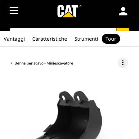
person
SEARCH
search
Vantaggi
Caratteristiche
Strumenti
Tour
more_vert
Benne per scavo - Miniescavatore