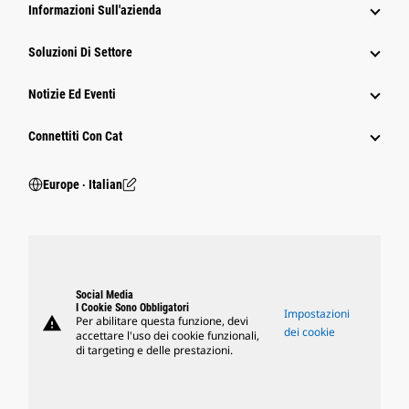
Informazioni Sull'azienda
Soluzioni Di Settore
Notizie Ed Eventi
Connettiti Con Cat
Europe ‧ Italian
Social Media
I Cookie Sono Obbligatori
Impostazioni
warning
Per abilitare questa funzione, devi
dei cookie
accettare l'uso dei cookie funzionali,
di targeting e delle prestazioni.