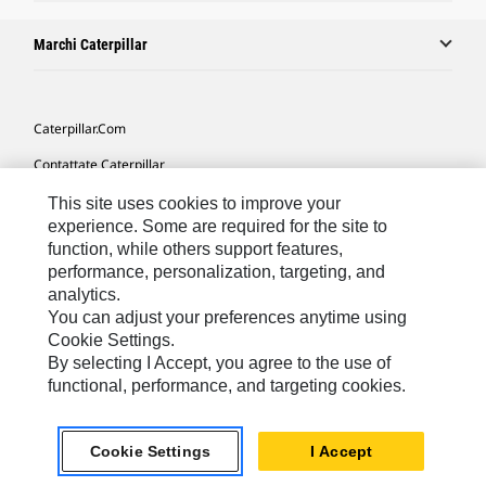
Marchi Caterpillar
Caterpillar.com
Contattate Caterpillar
Le Mie Preferenze Di Marketing
This site uses cookies to improve your
experience. Some are required for the site to
Mappa Del Sito
function, while others support features,
performance, personalization, targeting, and
Cookie Settings
analytics.
Informazioni Legali
You can adjust your preferences anytime using
Cookie Settings.
Tutela Della Privacy
By selecting I Accept, you agree to the use of
functional, performance, and targeting cookies.
Europe - Italian
© 2026 Caterpillar. Tutti i diritti riservati.
Cookie Settings
I Accept