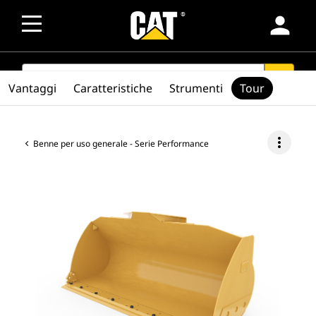
person
SEARCH
search
Vantaggi
Caratteristiche
Strumenti
Tour
more_vert
Benne per uso generale - Serie Performance