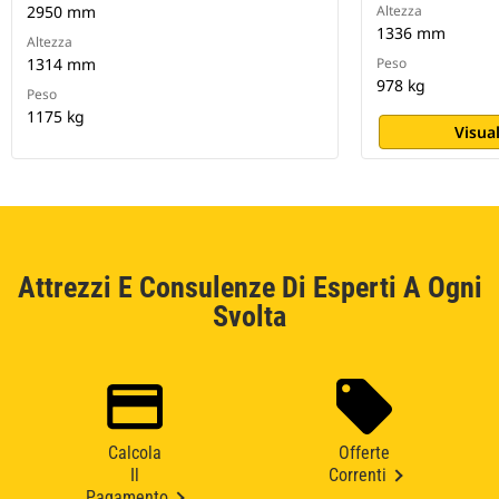
2950 mm
Altezza
1336 mm
Altezza
1314 mm
Peso
978 kg
Peso
1175 kg
Visual
Attrezzi E Consulenze Di Esperti A Ogni
Svolta
Calcola
Offerte
Il
Correnti
Pagamento