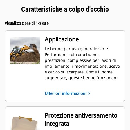
Caratteristiche a colpo d'occhio
Visualizzazione di 1-3 su 6
Applicazione
Le benne per uso generale serie
Performance offrono buone
prestazioni complessive per lavori di
impilamento, rimovimentazione, scavo
e carico su scarpate. Come il nome
suggerisce, queste benne funzionano
bene sia per caricare da impilamento
frontale sia per il carico su scarpate.
Ulteriori informazioni
Sono progettate per condizioni di
abrasione e forze di strappo standard.
Ideale per operazioni di
trascinamento e livellamento. Il
Protezione antiversamento
fattore di riempimento per le benne
integrata
serie Performance può raggiungere il
115% della capacità specificata.