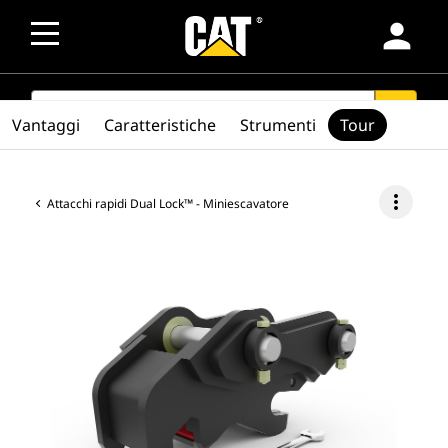
person
SEARCH
search
Vantaggi
Caratteristiche
Strumenti
Tour
more_vert
Attacchi rapidi Dual Lock™ - Miniescavatore