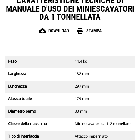
CARATTERISTICHE TECNICHE DI
MANUALE D'USO DEI MINIESCAVATORI
DA 1 TONNELLATA
cloud_download
print
DOWNLOAD
STAMPA
Peso
14.4 kg
Larghezza
182 mm
Lunghezza
297 mm
Altezza totale
179 mm
Diametro perno
30 mm
Classe della macchina
Miniescavatori da 1-2 tonnellate
Tipo di interfaccia
Attacco imperniato