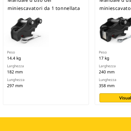
Manuale d'uso dei
Manuale d'us
miniescavatori da 1 tonnellata
miniescavator
Peso
Peso
14.4 kg
17 kg
Larghezza
Larghezza
182 mm
240 mm
Lunghezza
Lunghezza
297 mm
358 mm
Visual