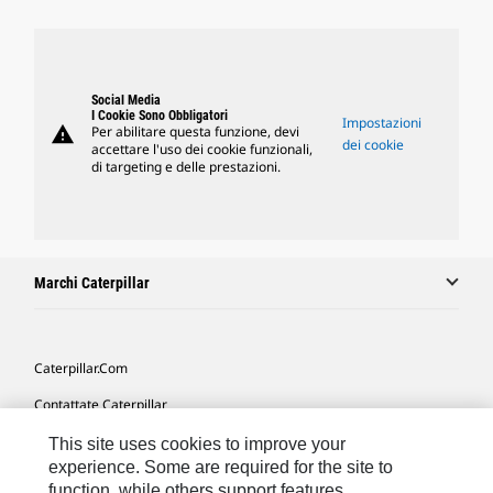
Social Media
I Cookie Sono Obbligatori
Impostazioni
warning
Per abilitare questa funzione, devi
dei cookie
accettare l'uso dei cookie funzionali,
di targeting e delle prestazioni.
Marchi Caterpillar
Caterpillar.com
Contattate Caterpillar
Le Mie Preferenze Di Marketing
This site uses cookies to improve your
experience. Some are required for the site to
Mappa Del Sito
function, while others support features,