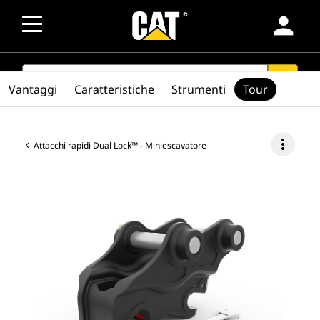
person
SEARCH
search
Vantaggi
Caratteristiche
Strumenti
Tour
more_vert
Attacchi rapidi Dual Lock™ - Miniescavatore