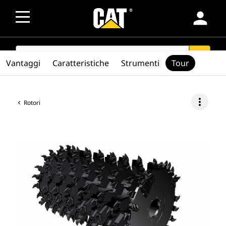
person
SEARCH
search
Vantaggi
Caratteristiche
Strumenti
Tour
more_vert
Rotori