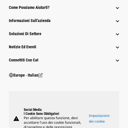
Come Possiamo Aiutarti?
Informazioni Sull'azienda
Soluzioni Di Settore
Notizie Ed Eventi
Connettiti Con Cat
Europe ‧ Italian
Social Media
I Cookie Sono Obbligatori
Impostazioni
warning
Per abilitare questa funzione, devi
dei cookie
accettare l'uso dei cookie funzionali,
di targeting e delle prestazioni.