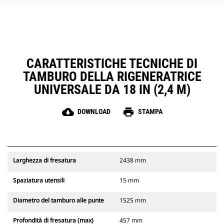
CARATTERISTICHE TECNICHE DI
TAMBURO DELLA RIGENERATRICE
UNIVERSALE DA 18 IN (2,4 M)
cloud_download
print
DOWNLOAD
STAMPA
Larghezza di fresatura
2438 mm
Spaziatura utensili
15 mm
Diametro del tamburo alle punte
1525 mm
Profondità di fresatura (max)
457 mm