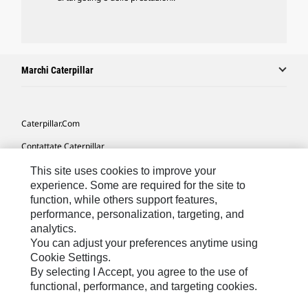
Marchi Caterpillar
Caterpillar.com
Contattate Caterpillar
Le Mie Preferenze Di Marketing
This site uses cookies to improve your
experience. Some are required for the site to
Mappa Del Sito
function, while others support features,
performance, personalization, targeting, and
Cookie Settings
analytics.
Informazioni Legali
You can adjust your preferences anytime using
Cookie Settings.
Tutela Della Privacy
By selecting I Accept, you agree to the use of
functional, performance, and targeting cookies.