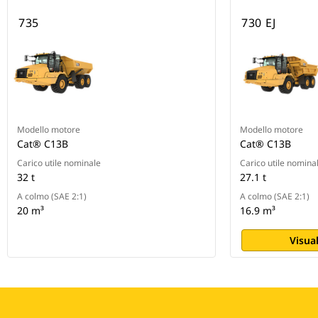
735
730 EJ
Modello motore
Modello motore
Cat® C13B
Cat® C13B
Carico utile nominale
Carico utile nomina
32 t
27.1 t
A colmo (SAE 2:1)
A colmo (SAE 2:1)
20 m³
16.9 m³
Visual