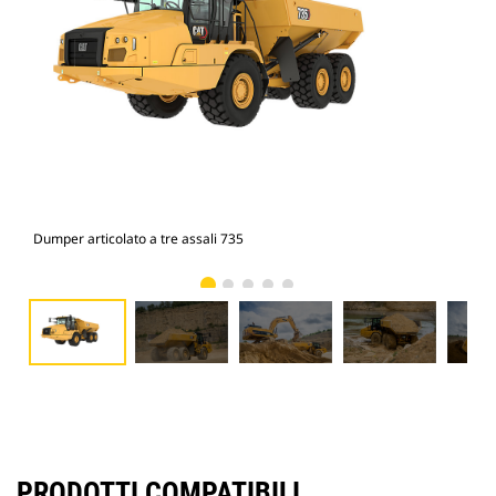
Dumper articolato a tre assali 735
Dum
PRODOTTI COMPATIBILI