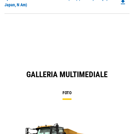
file_download
P
Japan, N Am)
N
O
Ta
in
a
N
Ta
GALLERIA MULTIMEDIALE
FOTO