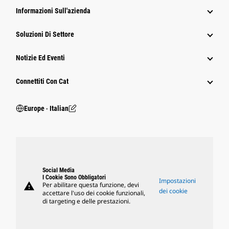
Informazioni Sull'azienda
Soluzioni Di Settore
Notizie Ed Eventi
Connettiti Con Cat
Europe ‧ Italian
Social Media
I Cookie Sono Obbligatori
Impostazioni
warning
Per abilitare questa funzione, devi
dei cookie
accettare l'uso dei cookie funzionali,
di targeting e delle prestazioni.