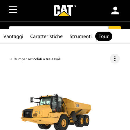
person
SEARCH
search
Vantaggi
Caratteristiche
Strumenti
Tour
more_vert
Dumper articolati a tre assali