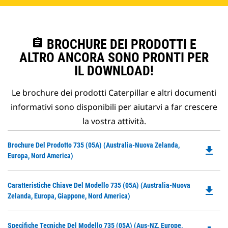
assignment
BROCHURE DEI PRODOTTI E
ALTRO ANCORA SONO PRONTI PER
IL DOWNLOAD!
Le brochure dei prodotti Caterpillar e altri documenti
informativi sono disponibili per aiutarvi a far crescere
la vostra attività.
Do
Brochure Del Prodotto 735 (05A) (Australia-Nuova Zelanda,
file_download
P
Europa, Nord America)
O
in
Do
Caratteristiche Chiave Del Modello 735 (05A) (Australia-Nuova
a
file_download
P
Zelanda, Europa, Giappone, Nord America)
N
O
Ta
in
Do
Specifiche Tecniche Del Modello 735 (05A) (Aus-NZ, Europe,
a