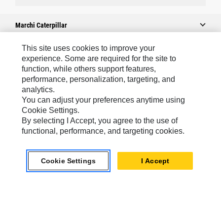
Marchi Caterpillar
This site uses cookies to improve your
experience. Some are required for the site to
Caterpillar.com
function, while others support features,
performance, personalization, targeting, and
Contattate Caterpillar
analytics.
Le Mie Preferenze Di Marketing
You can adjust your preferences anytime using
Cookie Settings.
Mappa Del Sito
By selecting I Accept, you agree to the use of
Cookie Settings
functional, performance, and targeting cookies.
Informazioni Legali
Cookie Settings
I Accept
Tutela Della Privacy
Europe - Italian
© 2026 Caterpillar. Tutti i diritti riservati.