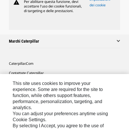
warning
Per abilitare questa funzione, devi
dei cookie
accettare l'uso dei cookie funzionali,
di targeting e delle prestazioni.
Marchi Caterpillar
Caterpillar.com
Contattate Caterpillar
Le Mie Preferenze Di Marketing
This site uses cookies to improve your
experience. Some are required for the site to
Mappa Del Sito
function, while others support features,
performance, personalization, targeting, and
Cookie Settings
analytics.
Informazioni Legali
You can adjust your preferences anytime using
Cookie Settings.
Tutela Della Privacy
By selecting I Accept, you agree to the use of