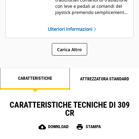
con leve e pedali ai comandi del
joystick premendo semplicemente
un pulsante. Il vantaggio di fare
meno sforzo e di avere un
Ulteriori informazioni
controllo migliorato è a portata di
mano!
Carica Altro
CARATTERISTICHE
ATTREZZATURA STANDARD
CARATTERISTICHE TECNICHE DI 309
CR
cloud_download
print
DOWNLOAD
STAMPA