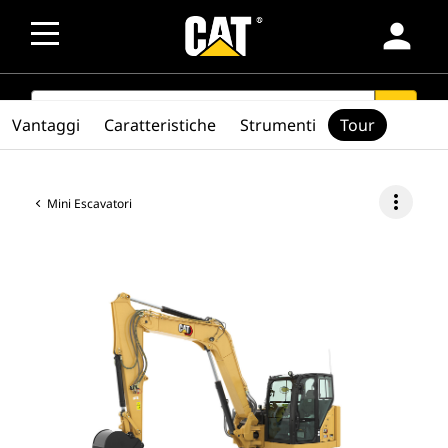
person
SEARCH
search
Vantaggi
Caratteristiche
Strumenti
Tour
more_vert
Mini Escavatori