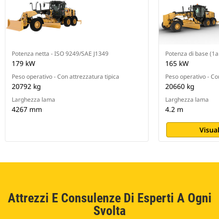
Potenza netta - ISO 9249/SAE J1349
Potenza di base (1a
179 kW
165 kW
Peso operativo - Con attrezzatura tipica
Peso operativo - Con
20792 kg
20660 kg
Larghezza lama
Larghezza lama
4267 mm
4.2 m
Visual
Attrezzi E Consulenze Di Esperti A Ogni
Svolta