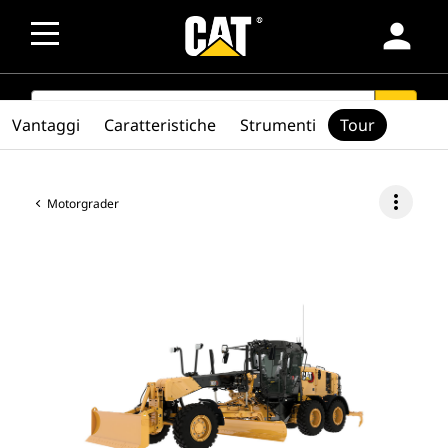
person
SEARCH
search
Vantaggi
Caratteristiche
Strumenti
Tour
more_vert
Motorgrader