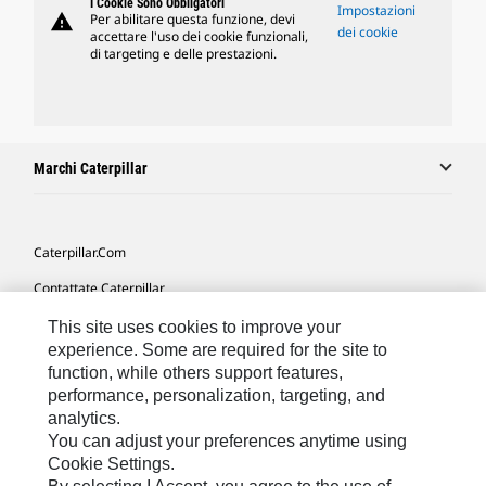
I Cookie Sono Obbligatori
Impostazioni
warning
Per abilitare questa funzione, devi
dei cookie
accettare l'uso dei cookie funzionali,
di targeting e delle prestazioni.
Marchi Caterpillar
Caterpillar.com
Contattate Caterpillar
Le Mie Preferenze Di Marketing
This site uses cookies to improve your
experience. Some are required for the site to
Mappa Del Sito
function, while others support features,
performance, personalization, targeting, and
Cookie Settings
analytics.
Informazioni Legali
You can adjust your preferences anytime using
Cookie Settings.
Tutela Della Privacy