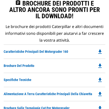
assignment
BROCHURE DEI PRODOTTI E
ALTRO ANCORA SONO PRONTI PER
IL DOWNLOAD!
Le brochure dei prodotti Caterpillar e altri documenti
informativi sono disponibili per aiutarvi a far crescere
la vostra attività.
file_download
Do
Caratteristiche Principali Del Motorgrader 160
P
O
file_download
Do
Brochure Del Prodotto
in
P
a
O
N
file_download
Do
Specifiche Tecniche
in
Ta
P
a
O
N
file_download
Do
Alimentazione A Terra Caratteristiche Principali Della Chiavetta
in
Ta
P
a
O
N
file_download
Do
Brochure Sulle Tecnologie Cat Per Motorgrader