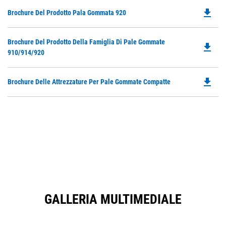
file_download
Do
Brochure Del Prodotto Pala Gommata 920
P
O
Do
Brochure Del Prodotto Della Famiglia Di Pale Gommate
in
file_download
P
910/914/920
a
O
N
in
Ta
file_download
Do
Brochure Delle Attrezzature Per Pale Gommate Compatte
a
P
N
O
Ta
in
a
N
Ta
GALLERIA MULTIMEDIALE