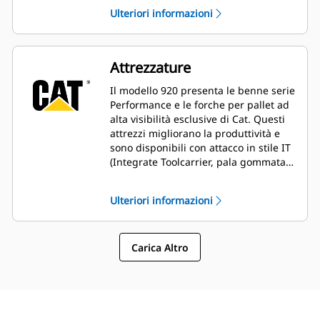
inclinazione nell'intera gamma di
Ulteriori informazioni
esercizio consentono di gestire i
carichi in modo pratico e sicuro con
un controllo di precisione. La funzione
di braccio lungo, disponibile su
Attrezzature
richiesta sia per lo sbraccio che per il
gioco dello scarico, consente di
Il modello 920 presenta le benne serie
effettuare un numero maggiore di
Performance e le forche per pallet ad
attività impegnative.
alta visibilità esclusive di Cat. Questi
attrezzi migliorano la produttività e
sono disponibili con attacco in stile IT
(Integrate Toolcarrier, pala gommata
multiuso), ISO (largo) o Fusion™. Resta
assicurata la compatibilità delle
Ulteriori informazioni
attrezzature con attacchi precedenti,
quali spazzatrici, benne con chiusura
idraulica, benne multiuso e altro.
Carica Altro