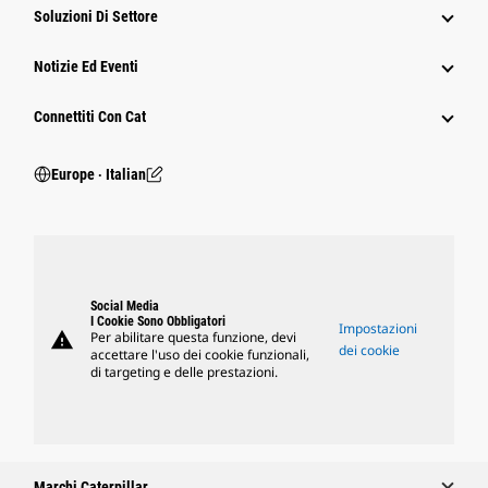
Soluzioni Di Settore
Notizie Ed Eventi
Connettiti Con Cat
Europe ‧ Italian
Social Media
I Cookie Sono Obbligatori
Impostazioni
warning
Per abilitare questa funzione, devi
dei cookie
accettare l'uso dei cookie funzionali,
di targeting e delle prestazioni.
Marchi Caterpillar