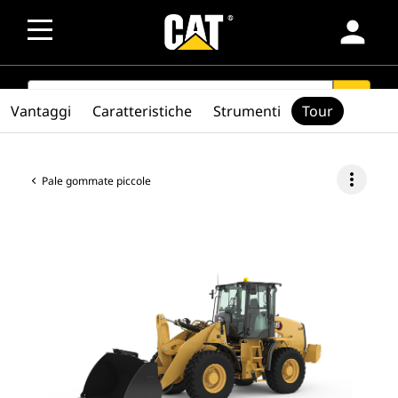
person
SEARCH
search
Vantaggi
Caratteristiche
Strumenti
Tour
more_vert
Pale gommate piccole