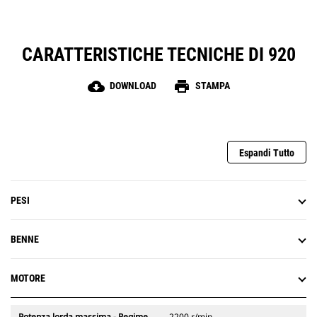
CARATTERISTICHE TECNICHE DI 920
cloud_download
print
DOWNLOAD
STAMPA
Espandi Tutto
PESI
BENNE
MOTORE
Potenza lorda massima - Regime
2200 r/min