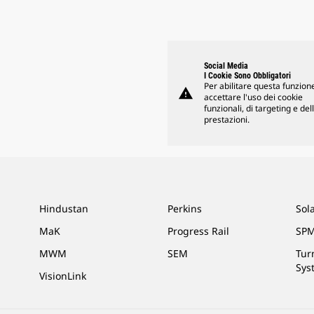
Social Media
I Cookie Sono Obbligatori
Per abilitare questa funzione
warning
accettare l'uso dei cookie
funzionali, di targeting e del
prestazioni.
Hindustan
Perkins
Sol
MaK
Progress Rail
SPM
MWM
SEM
Tur
Sys
VisionLink