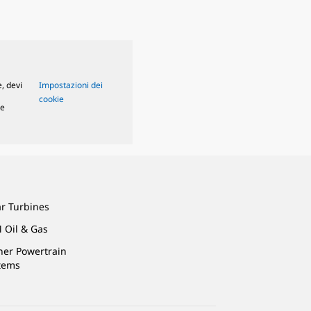
, devi
Impostazioni dei
cookie
le
ar Turbines
 Oil & Gas
ner Powertrain
tems