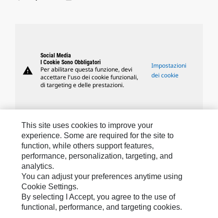
Social Media
I Cookie Sono Obbligatori
Impostazioni
warning
Per abilitare questa funzione, devi
dei cookie
accettare l'uso dei cookie funzionali,
di targeting e delle prestazioni.
This site uses cookies to improve your
experience. Some are required for the site to
Marchi Caterpillar
function, while others support features,
performance, personalization, targeting, and
analytics.
Caterpillar.com
You can adjust your preferences anytime using
Cookie Settings.
Contattate Caterpillar
By selecting I Accept, you agree to the use of
Le Mie Preferenze Di Marketing
functional, performance, and targeting cookies.