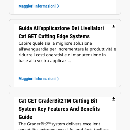
Maggiori Informazioni
file_download
Guida All'applicazione Dei Livellatori
Cat GET Cutting Edge Systems
Capire quale sia la migliore soluzione
all'avanguardia per incrementare la produttività e
ridurre i costi operativi e di manutenzione in
base alla vostra applicazi…
Maggiori Informazioni
file_download
Cat GET GraderBit2TM Cutting Bit
System Key Features And Benefits
Guide
The GraderBit2™️system delivers excellent
versatility, extreme wear life, and fast, toolless