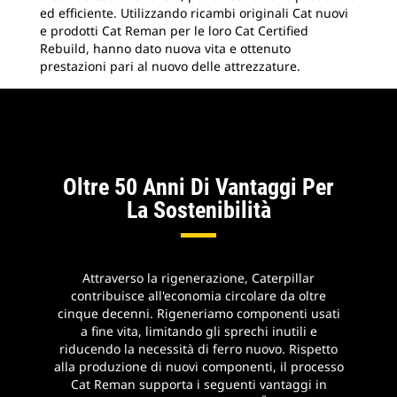
ed efficiente. Utilizzando ricambi originali Cat nuovi
ric
e prodotti Cat Reman per le loro Cat Certified
da 
Rebuild, hanno dato nuova vita e ottenuto
com
prestazioni pari al nuovo delle attrezzature.
all
nuo
Cat
pro
aum
val
Oltre 50 Anni Di Vantaggi Per
La Sostenibilità
Attraverso la rigenerazione, Caterpillar
contribuisce all'economia circolare da oltre
cinque decenni. Rigeneriamo componenti usati
a fine vita, limitando gli sprechi inutili e
riducendo la necessità di ferro nuovo. Rispetto
alla produzione di nuovi componenti, il processo
Cat Reman supporta i seguenti vantaggi in