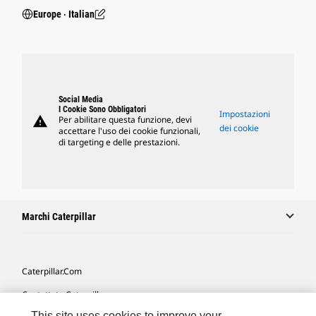
Europe ‧ Italian
Social Media
I Cookie Sono Obbligatori
Impostazioni
warning
Per abilitare questa funzione, devi
dei cookie
accettare l'uso dei cookie funzionali,
di targeting e delle prestazioni.
Marchi Caterpillar
Caterpillar.com
Contattate Caterpillar
This site uses cookies to improve your