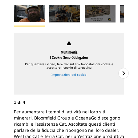
warning
Multimedia
I Cookie Sono Obbligatori
Per guardare i video, fare clic sul link Impostazioni cookie e
accettare i cookie di targeting
Impostazioni dei cookie
1
di
4
2
d
Per aumentare i tempi di attività nei loro siti
Le 
minerari, Bloomfield Group e OceanaGold scelgono i
vos
ricambi e l'assistenza Cat. Ascoltate questi clienti
cli
parlare della fiducia che ripongono nei loro dealer,
Que
WesTrac Cat e Terra Cat, per un'estrazione produttiva
col