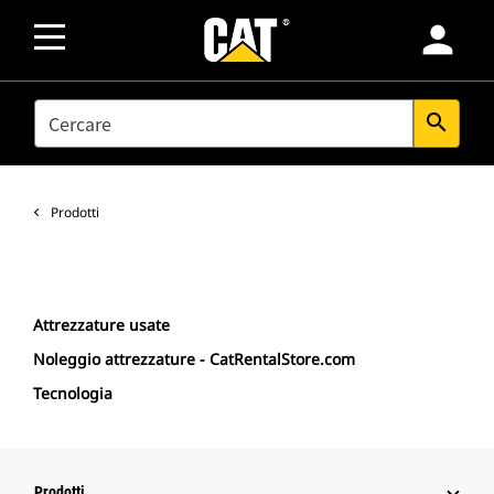
person
SEARCH
search
Prodotti
Attrezzature usate
Noleggio attrezzature - CatRentalStore.com
Tecnologia
Prodotti