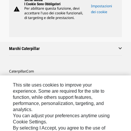
Social Media
I Cookie Sono Obbligatori
Impostazioni
warning
Per abilitare questa funzione, devi
dei cookie
accettare l'uso dei cookie funzionali,
di targeting e delle prestazioni.
Marchi Caterpillar
Caterpillar.com
Contattate Caterpillar
This site uses cookies to improve your
Le Mie Preferenze Di Marketing
experience. Some are required for the site to
function, while others support features,
Mappa Del Sito
performance, personalization, targeting, and
analytics.
Cookie Settings
You can adjust your preferences anytime using
Informazioni Legali
Cookie Settings.
By selecting I Accept, you agree to the use of
Tutela Della Privacy