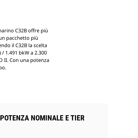
marino C32B offre più
n un pacchetto più
ndo il C32B la scelta
 / 1.491 bkW a 2.300
MO II. Con una potenza
po.
POTENZA NOMINALE E TIER