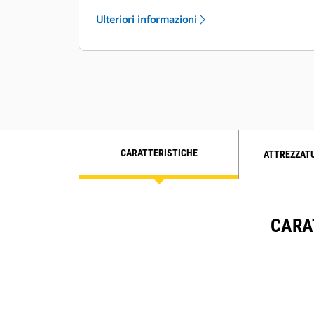
pompa dell'acqua di mare a
Ulteriori informazioni
ingranaggi per la massima
affidabilità
Certificazioni MCS disponibili
Scambiatore di calore della piastra in
titanio
Opzioni di manutenzione lato destro
e sinistro disponibili
CARATTERISTICHE
ATTREZZAT
CARA