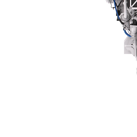
C32B Doppio Turbo
Van
Cambia modello