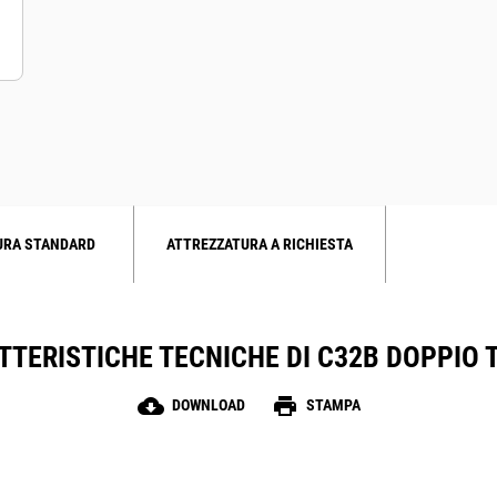
URA STANDARD
ATTREZZATURA A RICHIESTA
TTERISTICHE TECNICHE DI C32B DOPPIO 
cloud_download
print
DOWNLOAD
STAMPA