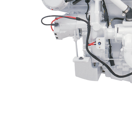
C12 ACERT
Van
Cambia modello