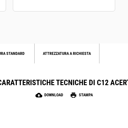
URA STANDARD
ATTREZZATURA A RICHIESTA
CARATTERISTICHE TECNICHE DI C12 ACER
cloud_download
print
DOWNLOAD
STAMPA