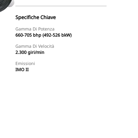
Specifiche Chiave
Gamma Di Potenza
660-705 bhp (492-526 bkW)
Gamma Di Velocità
2.300 giri/min
Emissioni
IMO II
te
Trova Dealer
Richiedi Un Preventivo