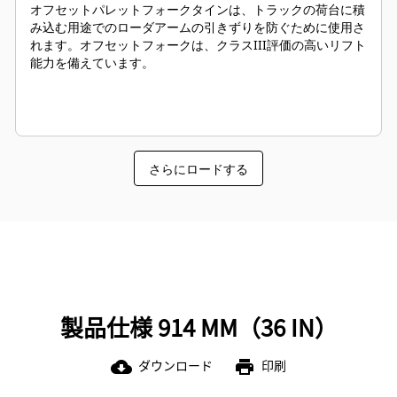
オフセットパレットフォークタインは、トラックの荷台に積
み込む用途でのローダアームの引きずりを防ぐために使用さ
れます。オフセットフォークは、クラスIII評価の高いリフト
能力を備えています。
さらにロードする
製品仕様 914 MM（36 IN）
ダウンロード
印刷
cloud_download
print