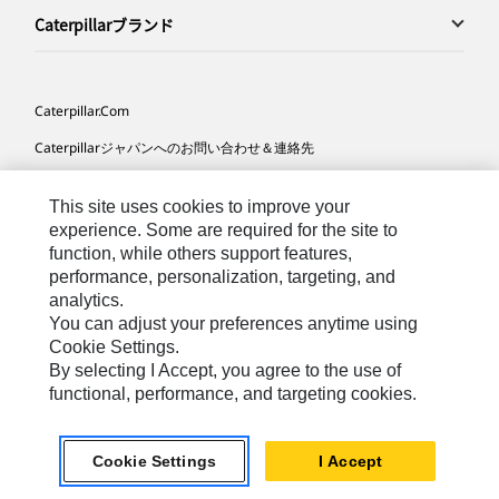
Caterpillarブランド
Caterpillar.com
Caterpillarジャパンへのお問い合わせ＆連絡先
マイマーケティング情報配信設定
This site uses cookies to improve your
サイト･マップ
experience. Some are required for the site to
function, while others support features,
Cookie Settings
performance, personalization, targeting, and
法的事項
analytics.
You can adjust your preferences anytime using
プライバシー
Cookie Settings.
By selecting I Accept, you agree to the use of
functional, performance, and targeting cookies.
Asia-
Caterpillar © 2026. All Rights Reserved. （無断複写･転
Japanese
載を禁じます）
Cookie Settings
I Accept