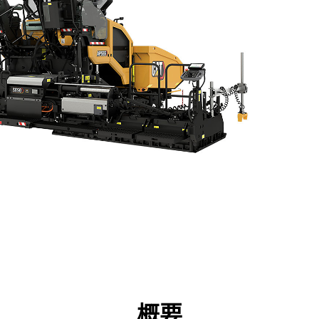
点
仕様
ツール
ツアー
キャンペーン
概要