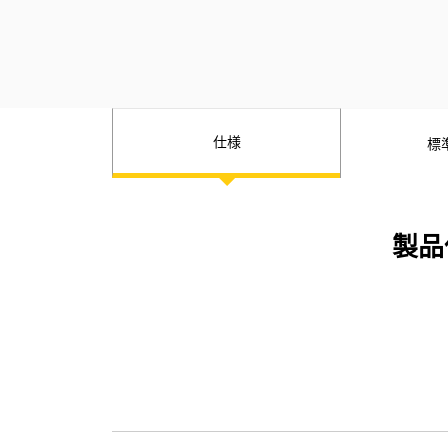
ジと接合面をしっかり合わせた仕上げ
が可能になります。
仕様
標
製品