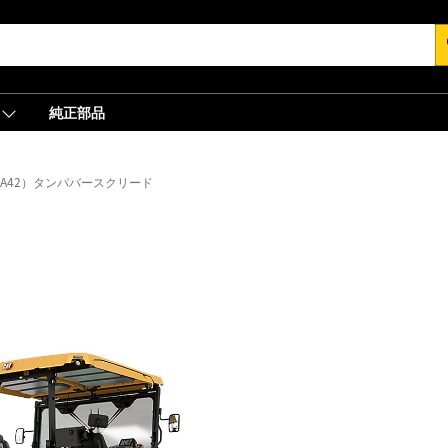
s
純正部品
VT（A42）タンパバースクリード