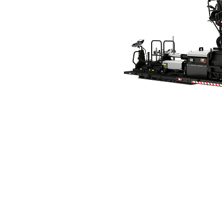
SE50 VT（A42）タンパバースクリード
利
モデルを変更