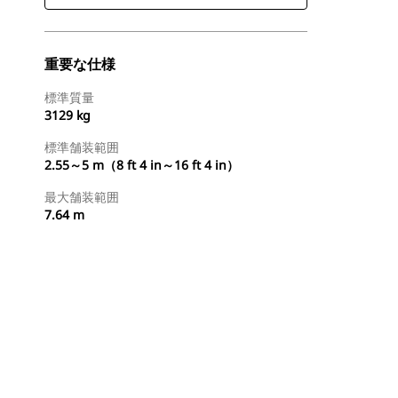
重要な仕様
標準質量
3129 kg
標準舗装範囲
2.55～5 m（8 ft 4 in～16 ft 4 in）
最大舗装範囲
7.64 m
ディーラを検索する
国内の販売店に見積りを依頼する