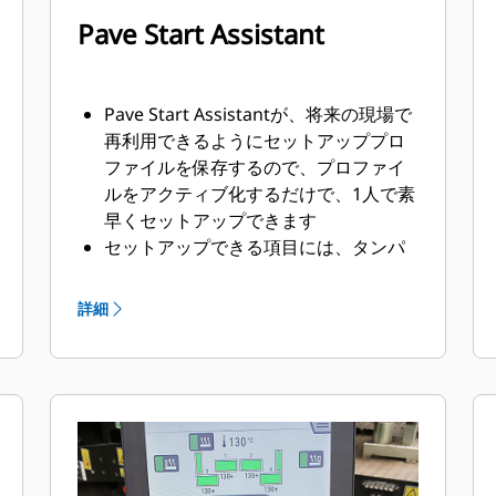
Pave Start Assistant
Pave Start Assistantが、将来の現場で
再利用できるようにセットアッププロ
ファイルを保存するので、プロファイ
ルをアクティブ化するだけで、1人で素
早くセットアップできます
セットアップできる項目には、タンパ
速度、けん引高さ、スクリード加熱温
度、舗装速度、舗装幅、舗装深さ、ク
詳細
ラウン、エクステンダ高さ（パワーオ
プション）、スクリードアシスト、ス
クリードロック機能などがあります。
セットアップ機能は左側のスクリード
ディスプレイにあり、右側のスクリー
ドディスプレイとトラクタディスプレ
イからも表示できます。