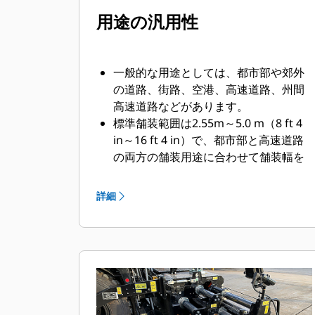
用途の汎用性
一般的な用途としては、都市部や郊外
の道路、街路、空港、高速道路、州間
高速道路などがあります。
標準舗装範囲は2.55m～5.0 m（8 ft 4
in～16 ft 4 in）で、都市部と高速道路
の両方の舗装用途に合わせて舗装幅を
変更するときに優れた性能を発揮しま
す。
詳細
シンプルなボルトオン伸張により、最
大舗装幅7.64 m（25 in）まで対応可能
です。