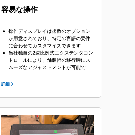
容易な操作
操作ディスプレイは複数のオプション
が用意されており、特定の言語の要件
に合わせてカスタマイズできます
当社独自の2速比例式エクステンダコン
トロールにより、舗装幅の移行時にス
ムーズなアジャストメントが可能で
す。
スクリード操作コンソールは、オーガ
詳細
とコンベアの比率調整機能を備えてお
り、資材の流れを変更することができ
ます。
オプションの伸張高さのパワーコント
ロールにより、オペレータはマットの
品質を迅速に管理できます。
トレーリングエッジスクリードプレー