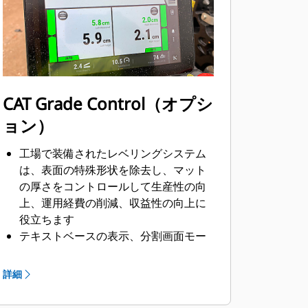
トアジャスタは、舗装品質を向上さ
せ、スクリードプレートの寿命を延ば
すために、スクリードの幅全体にわた
って均一な平面を維持するのに役立ち
ます。
CAT Grade Control（オプシ
ョン）
工場で装備されたレベリングシステム
は、表面の特殊形状を除去し、マット
の厚さをコントロールして生産性の向
上、運用経費の削減、収益性の向上に
役立ちます
テキストベースの表示、分割画面モー
ド、作業中のセンサ選択などを備えた
使いやすいシステムです。
詳細
10ポイントの自動キャリブレーショ
ン、各ソニックセンサの5つのトランス