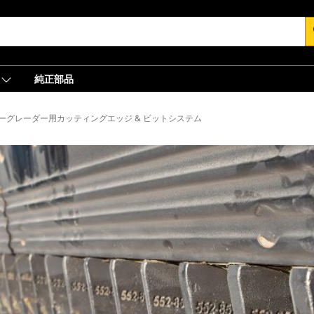
s
純正部品
係合ツール
ーグレーダー用カッティングエッジ & ビットシステム