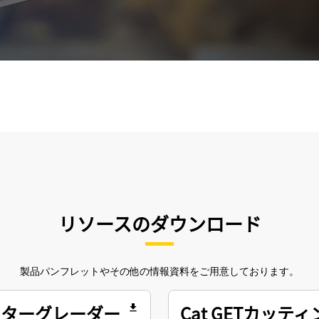
リソースのダウンロード
製品パンフレットやその他の情報資料をご用意しております。
モーターグレーダー
Cat GETカッ
file_download