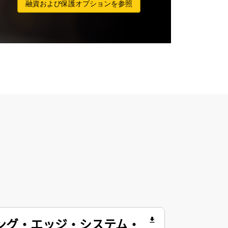
融資および保護オプションを参照
ティング・エッジ・システム・
file_download