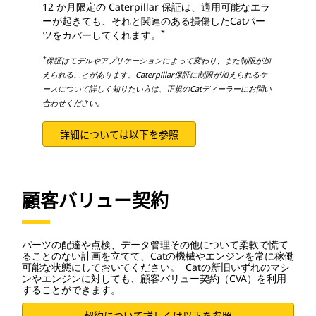
12 か月限定の Caterpillar 保証は、適用可能なエラ
ーが起きても、それと関連のある損傷したCatパー
*
ツをカバーしてくれます。
*
保証はモデルやアプリケーションによって変わり、また制限が加
えられることがあります。Caterpillar保証に制限が加えられるケ
ースについて詳しく知りたい方は、正規のCatディーラーにお問い
合わせください。
詳細については以下を参照
顧客バリュー契約
パーツの配達や点検、データ管理その他について柔軟で慌て
ることのない計画を立てて、Catの機械やエンジンを常に稼働
可能な状態にしておいてください。 Catの新旧いずれのマシ
ンやエンジンに対しても、顧客バリュー契約（CVA）を利用
することができます。
契約について詳しくは以下を参照