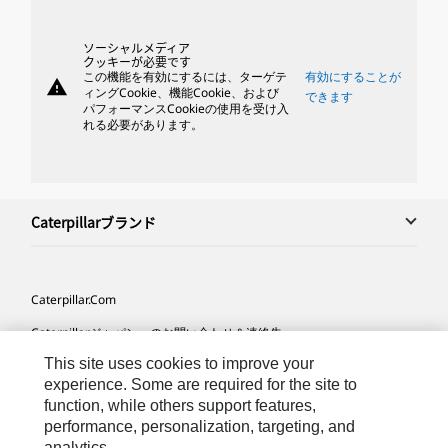
ソーシャルメディア
クッキーが必要です
この機能を有効にするには、ターゲテ
有効にすることが
warning
ィングCookie、機能Cookie、および
できます
パフォーマンスCookieの使用を受け入
れる必要があります。
Caterpillarブランド
Caterpillar.com
Caterpillarジャパンへのお問い合わせ＆連絡先
This site uses cookies to improve your
マイマーケティング情報配信設定
experience. Some are required for the site to
サイト･マップ
function, while others support features,
performance, personalization, targeting, and
Cookie Settings
analytics.