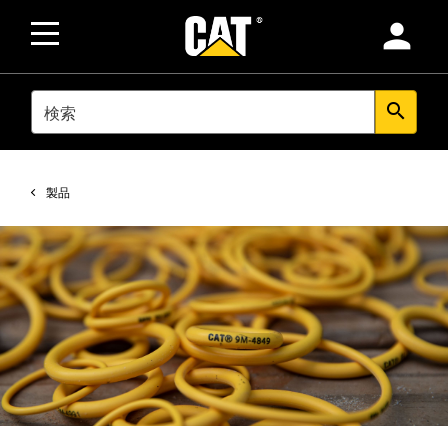
person
SEARCH
search
製品