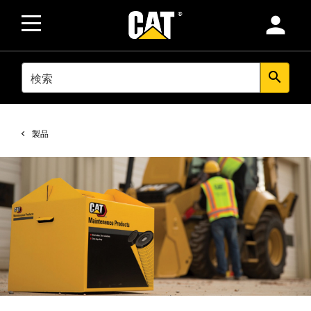
person
SEARCH
search
製品