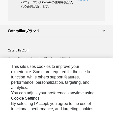
パフォーマンスCookieの使用を受け入
れる必要があります。
Caterpillarブランド
Caterpillar.com
Caterpillarジャパンへのお問い合わせ＆連絡先
This site uses cookies to improve your
マイマーケティング情報配信設定
experience. Some are required for the site to
サイト･マップ
function, while others support features,
performance, personalization, targeting, and
Cookie Settings
analytics.
法的事項
You can adjust your preferences anytime using
Cookie Settings.
プライバシー
By selecting I Accept, you agree to the use of
functional, performance, and targeting cookies.