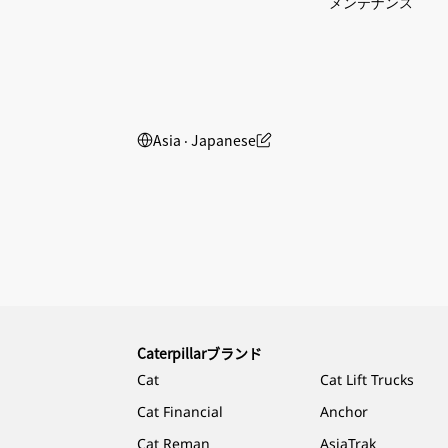
メンテナンス
Asia ‧ Japanese
Caterpillarブランド
Cat
Cat Lift Trucks
Cat Financial
Anchor
Cat Reman
AsiaTrak