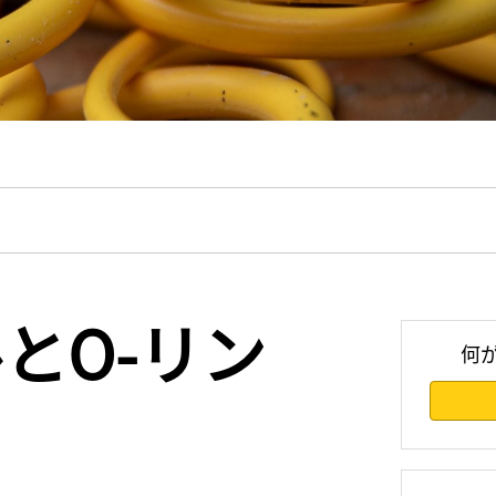
ルとO-リン
何