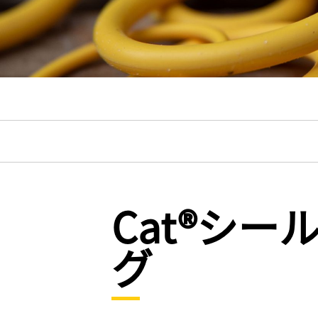
Cat®シー
グ