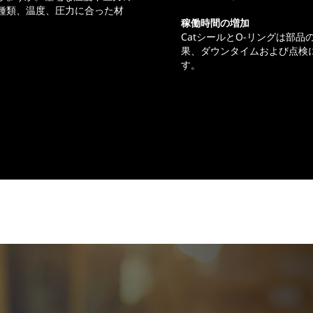
の種類、温度、圧力に合った材
稼働時間の増加
CatシールとO-リングは部
果、ダウンタイムおよび点検
す。