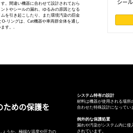
シール
ます。間違い機器に合わせて設計されておら
イントやシールの漏れ、ゆるみの原因となる
イムを引き起こしたり、また環境汚染の罰金
とO-リングは、Cat機器や車両群全体を通し
ます。.
システム特有の設計
材料は機器が使用される場所
のための保護を
合わせた特殊設計になってい
例外的な保護処置
漏れや汚染がシステム内に侵
されています。
しょうか。極端な温度や圧力の