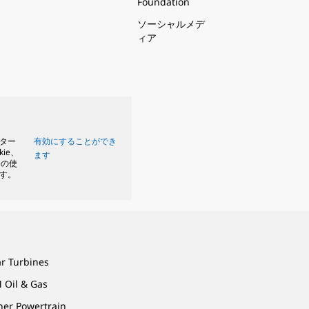
Foundation
ソーシャルメデ
ィア
ター
有効にすることができ
kie、
ます
eの使
す。
ar Turbines
 Oil & Gas
ner Powertrain