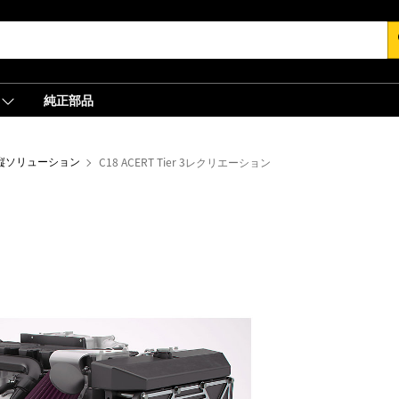
s
純正部品
縦ソリューション
C18 ACERT Tier 3レクリエーション