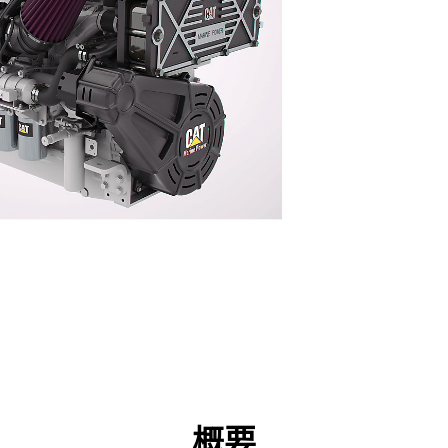
点
仕様
ツール
ツアー
キャンペーン
概要