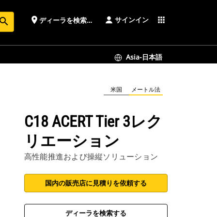
サインイン
place
apps
ディーラを検索する
earch
Asia-日本語
米国
メートル法
C18 ACERT Tier 3レク
リエーション
高性能推進および操縦ソリューション
国内の販売店に見積りを依頼する
ディーラを検索する