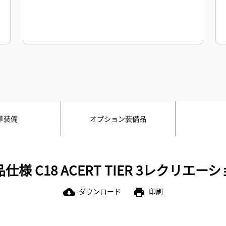
準装備
オプション装備品
仕様 C18 ACERT TIER 3レクリエー
ダウンロード
印刷
cloud_download
print