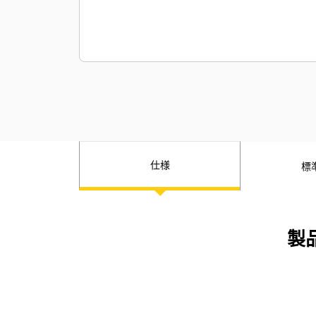
仕様
標
製品