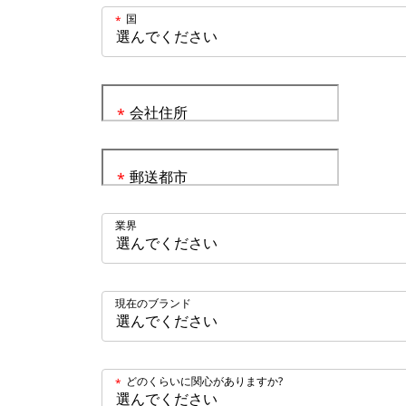
国
*
会社住所
*
郵送都市
*
業界
現在のブランド
どのくらいに関心がありますか?
*