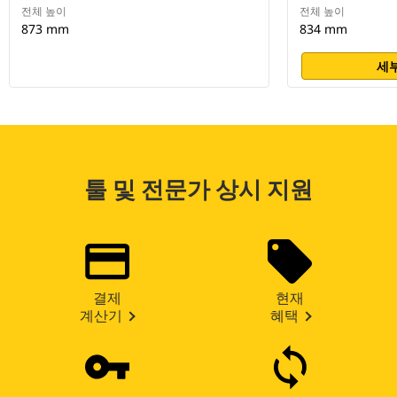
전체 높이
전체 높이
873 mm
834 mm
세부
툴 및 전문가 상시 지원
결제
현재
계산기
혜택