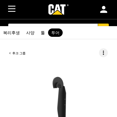
person
SEARCH
search
복리후생
사양
툴
투어
more_vert
후크 그룹